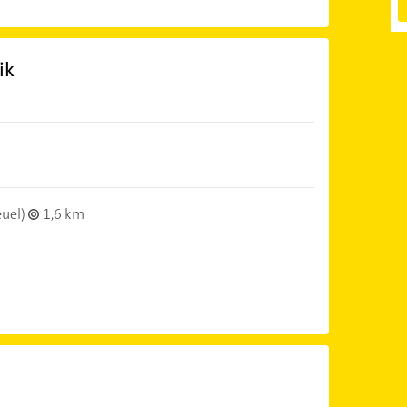
ik
euel)
1,6 km