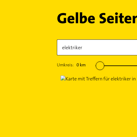
Umkreis:
0
km