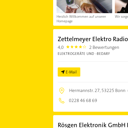
Herzlich Willkommen auf unserer
Wir sorge
Homepage
Zettelmeyer Elektro Radi
4,0
2 Bewertungen
4.0
ELEKTROGERÄTE UND -BEDARF
E-Mail
Hermannstr. 27,
53225 Bonn
0228 46 68 69
Rösgen Elektronik GmbH 