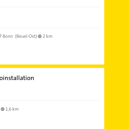
7 Bonn
(Beuel-Ost)
2 km
oinstallation
)
1,6 km