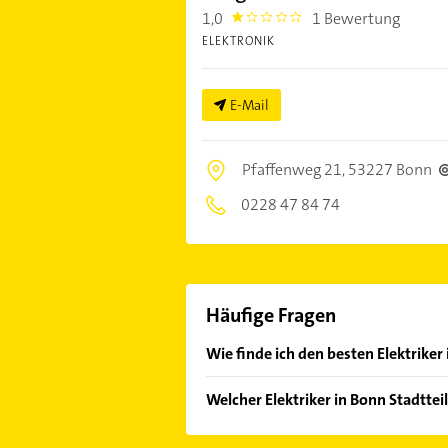
1,0
1 Bewertung
1.0
ELEKTRONIK
E-Mail
Pfaffenweg 21,
53227 Bonn
0228 47 84 74
Häufige Fragen
Wie finde ich den besten Elektriker 
Vergleichen Sie alle Anbieter anha
Welcher Elektriker in Bonn Stadttei
von den Empfehlungen. Die Sucherg
Bewertungen
sortiert anzeigen lass
Im Anbieter-Bereich finden Sie alle