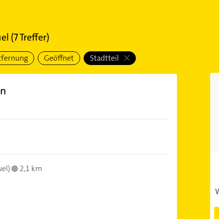
uel
(
7
Treffer)
tfernung
Geöffnet
Stadtteil
on
uel)
2,1 km
W