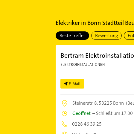
Elektriker
in
Bonn Stadtteil Be
Beste Treffer
Bewertung
En
Bertram Elektroinstallati
ELEKTROINSTALLATIONEN
E-Mail
Steinerstr. 8,
53225 Bonn
(Be
Geöffnet
–
Schließt um 17:00
0228 46 39 25