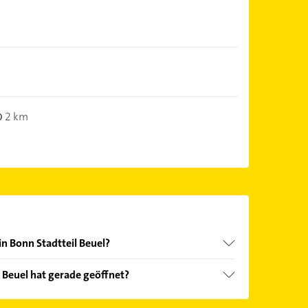
2 km
in Bonn Stadtteil Beuel?
nd echter Kundenmeinungen und profitieren Sie
l Beuel hat gerade geöffnet?
ebnisse können Sie sich einfach nach
en.
Öffnungszeiten
. Bitte beachten Sie, dass diese an