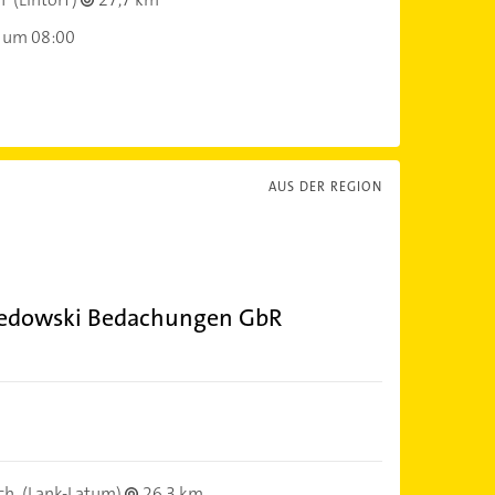
 um 08:00
AUS DER REGION
 Redowski Bedachungen GbR
ch
(Lank-Latum)
26,3 km