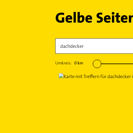
Umkreis:
0
km