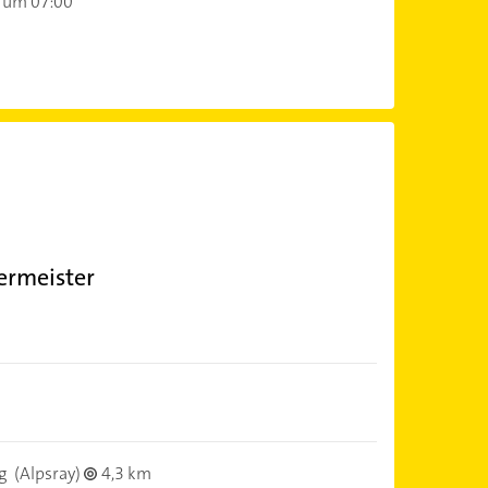
 um 07:00
ermeister
g
(Alpsray)
4,3 km