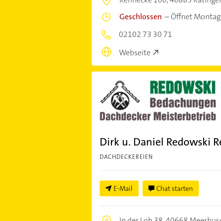
Geschlossen
–
Öffnet Montag
02102 73 30 71
Webseite
Dirk u. Daniel Redowski
DACHDECKEREIEN
E-Mail
Chat starten
In der Loh 38,
40668 Meerbus