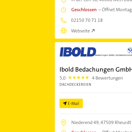
Geschlossen
–
Öffnet Montag
02150 70 71 18
Webseite
Ibold Bedachungen Gmb
5,0
4 Bewertungen
5.0
DACHDECKEREIEN
E-Mail
Niederend 49,
47509 Rheurdt