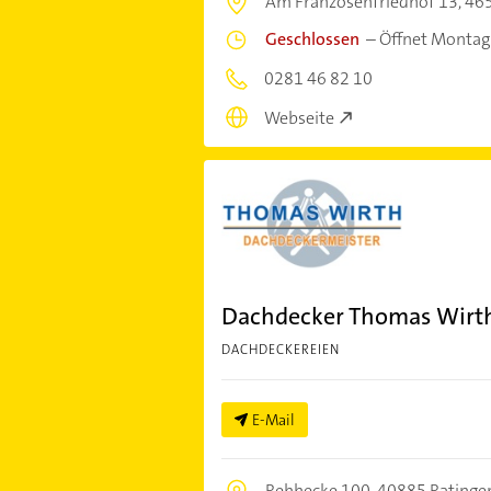
Am Franzosenfriedhof 13,
46
Geschlossen
–
Öffnet Montag
0281 46 82 10
Webseite
Dachdecker Thomas Wirt
DACHDECKEREIEN
E-Mail
Rehhecke 100,
40885 Ratinge