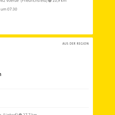
562 Voerde
(Friedrichsfeld)
10,9 km
 um 07:30
AUS DER REGION
h
n
(Lintorf)
27,7 km