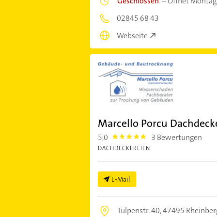
Geschlossen
–
Öffnet Montag
02845 68 43
Webseite
Marcello Porcu Dachdeck
5,0
3 Bewertungen
5.0
DACHDECKEREIEN
E-Mail
Tulpenstr. 40,
47495 Rheinber