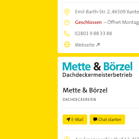
Emil-Barth-Str. 2,
46509 Xant
Geschlossen
–
Öffnet Montag
02801 9 88 33 88
Webseite
Mette & Börzel
DACHDECKEREIEN
E-Mail
Chat starten