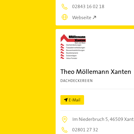
02843 16 02 18
Webseite
Theo Möllemann Xanten
DACHDECKEREIEN
E-Mail
Im Niederbruch 5,
46509 Xant
02801 27 32