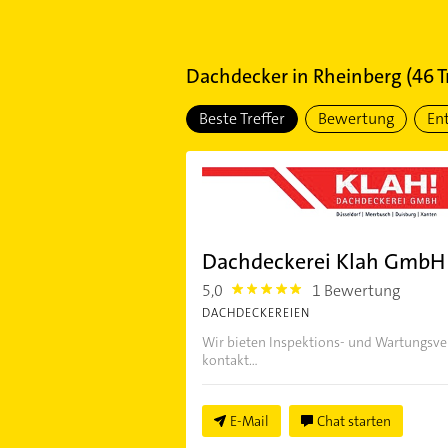
Dachdecker
in
Rheinberg
(
46
T
Beste Treffer
Bewertung
En
Dachdeckerei Klah GmbH 
5,0
1 Bewertung
5.0
DACHDECKEREIEN
Wir bieten Inspektions- und Wartungsver
kontakt...
E-Mail
Chat starten