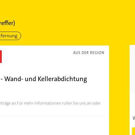
reffer)
tfernung
AUS DER REGION
- Wand- und Kellerabdichtung
träge an.Für mehr Informationen rufen Sie uns an oder
W