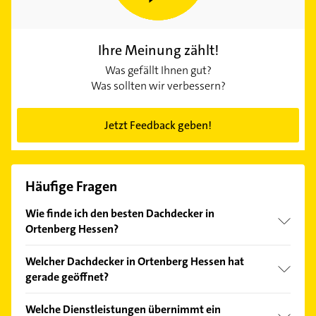
Ihre Meinung zählt!
Was gefällt Ihnen gut?
Was sollten wir verbessern?
Jetzt Feedback geben!
Häufige Fragen
Wie finde ich den besten Dachdecker in
Ortenberg Hessen?
Vergleichen Sie alle Anbieter anhand echter
Welcher Dachdecker in Ortenberg Hessen hat
Kundenmeinungen und profitieren Sie von den
gerade geöffnet?
Empfehlungen. Die Suchergebnisse können Sie sich
einfach nach
Bewertungen
sortiert anzeigen lassen.
Im Anbieter-Bereich finden Sie alle
Öffnungszeiten
.
Welche Dienstleistungen übernimmt ein
Bitte beachten Sie, dass diese an Sonn- und