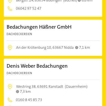
Bergstr. 24,
63654 Büdingen
(Büches)
6,6 km
06042 97 52 47
Bedachungen Häßner GmbH
DACHDECKEREIEN
An der Krötenburg 10,
63667 Nidda
7,1 km
Denis Weber Bedachungen
DACHDECKEREIEN
Westring 38,
63691 Ranstadt
(Dauernheim)
7,3 km
0160 8 45 85 73