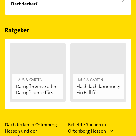
Dachdecker?
Feiertagen abweichen können.
Folgende Leistungen werden angeboten:
Bedachungen, Gerüstbau, Holzbau und
Spenglerarbeiten.
Ratgeber
HAUS & GARTEN
HAUS & GARTEN
Dampfbremse oder
Flachdachdämmung:
Dampfsperre fürs...
Ein Fall für...
Dachdecker in Ortenberg
Beliebte Suchen in
Hessen und der
Ortenberg Hessen