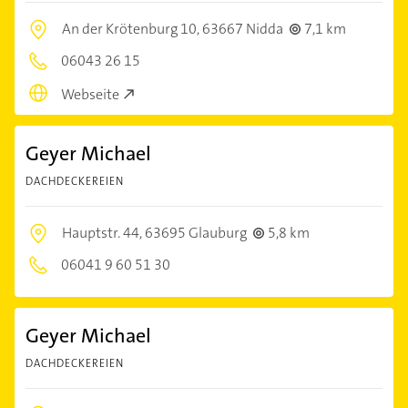
An der Krötenburg 10,
63667 Nidda
7,1 km
06043 26 15
Webseite
Geyer Michael
DACHDECKEREIEN
Hauptstr. 44,
63695 Glauburg
5,8 km
06041 9 60 51 30
Geyer Michael
DACHDECKEREIEN