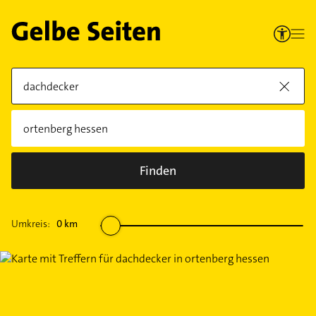
Finden
Umkreis:
0
km