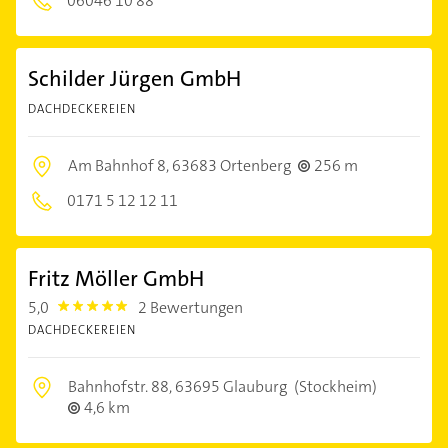
06046 10 88
Schilder Jürgen GmbH
DACHDECKEREIEN
Am Bahnhof 8,
63683 Ortenberg
256 m
0171 5 12 12 11
Fritz Möller GmbH
5,0
2 Bewertungen
5.0
DACHDECKEREIEN
Bahnhofstr. 88,
63695 Glauburg
(Stockheim)
4,6 km