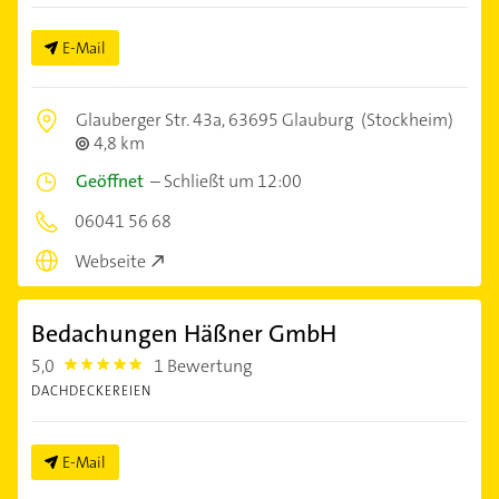
E-Mail
Glauberger Str. 43a,
63695 Glauburg
(Stockheim)
4,8 km
Geöffnet
–
Schließt um 12:00
06041 56 68
Webseite
Bedachungen Häßner GmbH
5,0
1 Bewertung
5.0
DACHDECKEREIEN
E-Mail