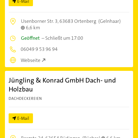
E-Mail
Usenborner Str. 3,
63683 Ortenberg
(Gelnhaar)
6,6 km
Geöffnet
–
Schließt um 17:00
06049 9 53 96 94
Webseite
Jüngling & Konrad GmbH Dach- und
Holzbau
DACHDECKEREIEN
E-Mail