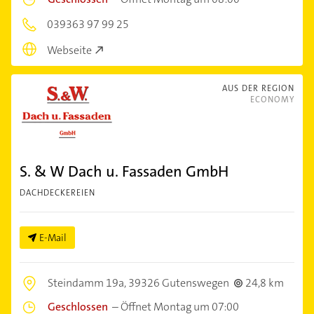
039363 97 99 25
Webseite
AUS DER REGION
ECONOMY
S. & W Dach u. Fassaden GmbH
DACHDECKEREIEN
E-Mail
Steindamm 19a,
39326 Gutenswegen
24,8 km
Geschlossen
–
Öffnet Montag um 07:00