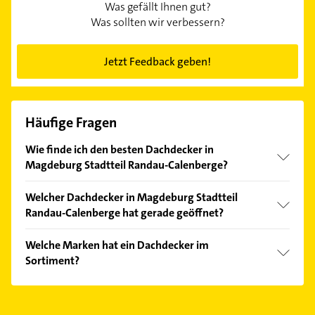
Was gefällt Ihnen gut?
Was sollten wir verbessern?
Jetzt Feedback geben!
Häufige Fragen
Wie finde ich den besten Dachdecker in
Magdeburg Stadtteil Randau-Calenberge?
Vergleichen Sie alle Anbieter anhand echter
Welcher Dachdecker in Magdeburg Stadtteil
Kundenmeinungen und profitieren Sie von den
Randau-Calenberge hat gerade geöffnet?
Empfehlungen. Die Suchergebnisse können Sie sich
einfach nach
Bewertungen
sortiert anzeigen lassen.
Im Anbieter-Bereich finden Sie alle
Öffnungszeiten
.
Welche Marken hat ein Dachdecker im
Bitte beachten Sie, dass diese an Sonn- und
Sortiment?
Feiertagen abweichen können.
Der Dachdecker verkauft Marken wie Braas, VEDAG,
Velux, CREATON und RHEINZINK.