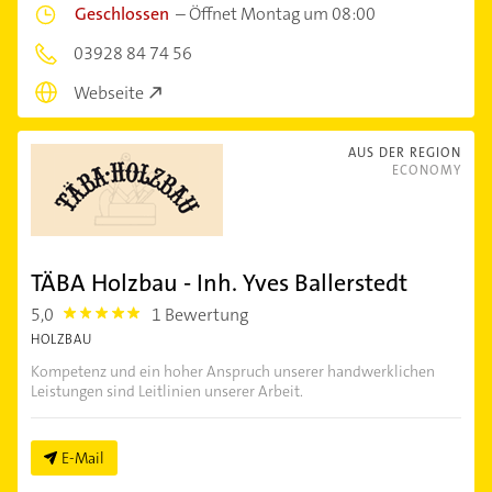
Geschlossen
–
Öffnet Montag um 08:00
03928 84 74 56
Webseite
AUS DER REGION
ECONOMY
TÄBA Holzbau - Inh. Yves Ballerstedt
5,0
1 Bewertung
5.0
HOLZBAU
Kompetenz und ein hoher Anspruch unserer handwerklichen
Leistungen sind Leitlinien unserer Arbeit.
E-Mail