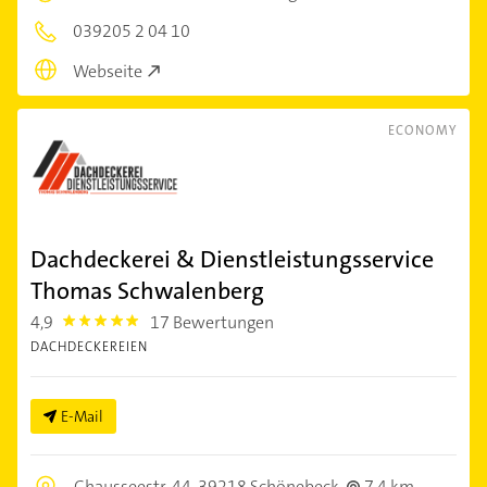
039205 2 04 10
Webseite
ECONOMY
Dachdeckerei & Dienstleistungsservice
Thomas Schwalenberg
4,9
17 Bewertungen
4.9
DACHDECKEREIEN
E-Mail
Chausseestr. 44,
39218 Schönebeck
7,4 km