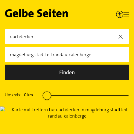
Finden
Umkreis:
0
km