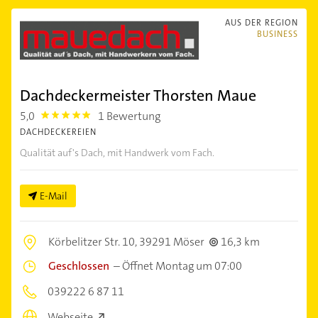
AUS DER REGION
BUSINESS
Dachdeckermeister Thorsten Maue
5,0
1 Bewertung
5.0
DACHDECKEREIEN
Qualität auf's Dach, mit Handwerk vom Fach.
E-Mail
Körbelitzer Str. 10,
39291 Möser
16,3 km
Geschlossen
–
Öffnet Montag um 07:00
039222 6 87 11
Webseite