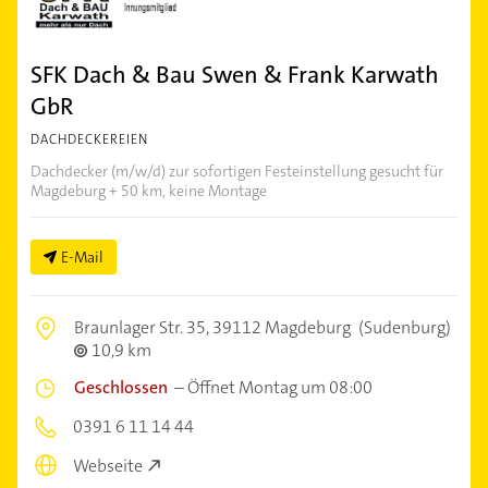
SFK Dach & Bau Swen & Frank Karwath
GbR
DACHDECKEREIEN
Dachdecker (m/w/d) zur sofortigen Festeinstellung gesucht für
Magdeburg + 50 km, keine Montage
E-Mail
Braunlager Str. 35,
39112 Magdeburg
(Sudenburg)
10,9 km
Geschlossen
–
Öffnet Montag um 08:00
0391 6 11 14 44
Webseite