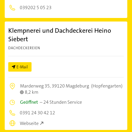
039202 5 05 23
Klempnerei und Dachdeckerei Heino
Siebert
DACHDECKEREIEN
E-Mail
Marderweg 35,
39120 Magdeburg
(Hopfengarten)
8,2 km
Geöffnet
–
24 Stunden Service
0391 24 30 42 12
Webseite