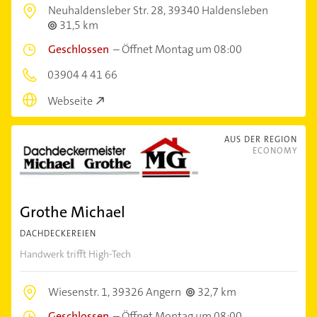
Neuhaldensleber Str. 28,
39340 Haldensleben
31,5 km
Geschlossen
–
Öffnet Montag um 08:00
03904 4 41 66
Webseite
AUS DER REGION
ECONOMY
Grothe Michael
DACHDECKEREIEN
Handwerk trifft High-Tech
Wiesenstr. 1,
39326 Angern
32,7 km
Geschlossen
–
Öffnet Montag um 08:00