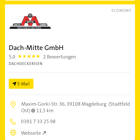
ECONOMY
Dach-Mitte GmbH
5,0
2 Bewertungen
5.0
DACHDECKEREIEN
E-Mail
Maxim-Gorki-Str. 36,
39108 Magdeburg
(Stadtfeld
Ost)
11,5 km
0391 7 33 25 98
Webseite