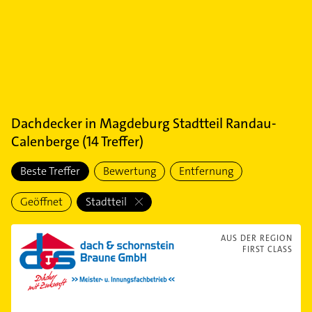
Dachdecker
in
Magdeburg Stadtteil Randau-
Calenberge
(
14
Treffer)
Beste Treffer
Bewertung
Entfernung
Geöffnet
Stadtteil
AUS DER REGION
FIRST CLASS