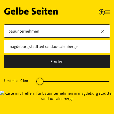
Finden
Umkreis:
0
km