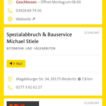
Geschlossen
–
Öffnet Montag um 08:00
03928 84 74 56
Webseite
Spezialabbruch & Bauservice
ECONOMY
Michael Stiele
BETONBOHR- UND -SÄGEARBEITEN
E-Mail
Magdeburger Str. 34,
39175 Biederitz
7,8 km
0177 3 01 62 27
ECONOMY