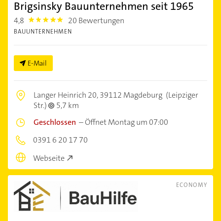
Brigsinsky Bauunternehmen seit 1965
4,8
20 Bewertungen
4.8
BAUUNTERNEHMEN
E-Mail
Langer Heinrich 20,
39112 Magdeburg
(Leipziger
Str.)
5,7 km
Geschlossen
–
Öffnet Montag um 07:00
0391 6 20 17 70
Webseite
ECONOMY