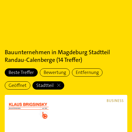
Bauunternehmen
in
Magdeburg Stadtteil
Randau-Calenberge
(
14
Treffer)
Beste Treffer
Bewertung
Entfernung
Geöffnet
Stadtteil
BUSINESS