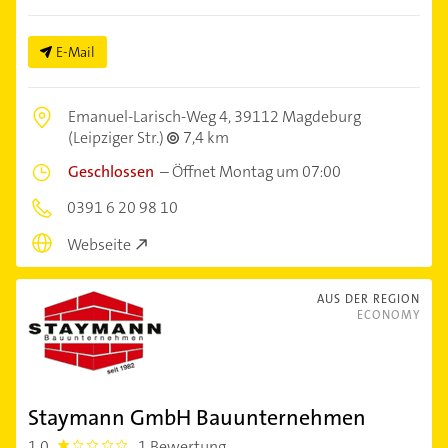
E-Mail
Emanuel-Larisch-Weg 4,
39112 Magdeburg
(Leipziger Str.)
7,4 km
Geschlossen
–
Öffnet Montag um 07:00
0391 6 20 98 10
Webseite
AUS DER REGION
ECONOMY
Staymann GmbH Bauunternehmen
1,0
1 Bewertung
1.0