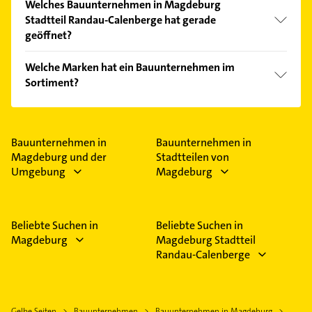
Welches Bauunternehmen in Magdeburg
Kundenmeinungen und profitieren Sie von den
Stadtteil Randau-Calenberge hat gerade
Empfehlungen. Die Suchergebnisse können Sie sich
geöffnet?
einfach nach
Bewertungen
sortiert anzeigen lassen.
Im Anbieter-Bereich finden Sie alle
Öffnungszeiten
.
Welche Marken hat ein Bauunternehmen im
Bitte beachten Sie, dass diese an Sonn- und
Sortiment?
Feiertagen abweichen können.
Das Bauunternehmen verkauft Marken wie Knauf.
Bauunternehmen in
Bauunternehmen in
Magdeburg und der
Stadtteilen von
Umgebung
Magdeburg
Beliebte Suchen in
Beliebte Suchen in
Magdeburg
Magdeburg Stadtteil
Randau-Calenberge
Gelbe Seiten
Bauunternehmen
Bauunternehmen in Magdeburg