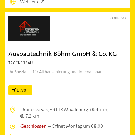
Webseite
ECONOMY
Ausbautechnik Böhm GmbH & Co. KG
TROCKENBAU
Ihr Spezialist für Altbausanierung und Innenausbau
E-Mail
Uranusweg 5,
39118 Magdeburg
(Reform)
7,2 km
Geschlossen
–
Öffnet Montag um 08:00