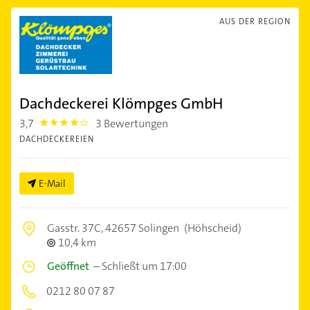
AUS DER REGION
Dachdeckerei Klömpges GmbH
3,7
3 Bewertungen
3.7
DACHDECKEREIEN
E-Mail
Gasstr. 37C,
42657 Solingen
(Höhscheid)
10,4 km
Geöffnet
–
Schließt um 17:00
0212 80 07 87