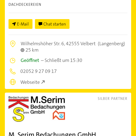
DACHDECKEREIEN
E-Mail
Chat starten
Wilhelmshöher Str. 6,
42555 Velbert
(Langenberg)
25 km
Geöffnet
–
Schließt um 15:30
02052 9 27 09 17
Webseite
SILBER PARTNER
M. Serim Bedachungen GmbH