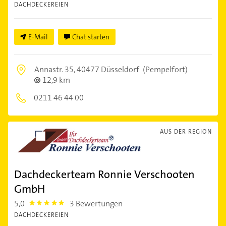
DACHDECKEREIEN
E-Mail
Chat starten
Annastr. 35,
40477 Düsseldorf
(Pempelfort)
12,9 km
0211 46 44 00
AUS DER REGION
Dachdeckerteam Ronnie Verschooten
GmbH
5,0
3 Bewertungen
5.0
DACHDECKEREIEN