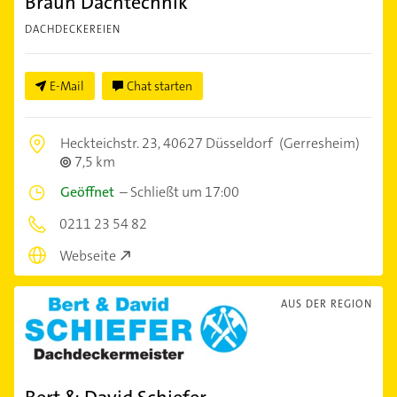
Braun Dachtechnik
DACHDECKEREIEN
E-Mail
Chat starten
Heckteichstr. 23,
40627 Düsseldorf
(Gerresheim)
7,5 km
Geöffnet
–
Schließt um 17:00
0211 23 54 82
Webseite
AUS DER REGION