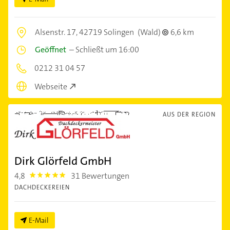
Alsenstr. 17,
42719 Solingen
(Wald)
6,6 km
Geöffnet
–
Schließt um 16:00
0212 31 04 57
Webseite
AUS DER REGION
Dirk Glörfeld GmbH
4,8
31 Bewertungen
4.8
DACHDECKEREIEN
E-Mail