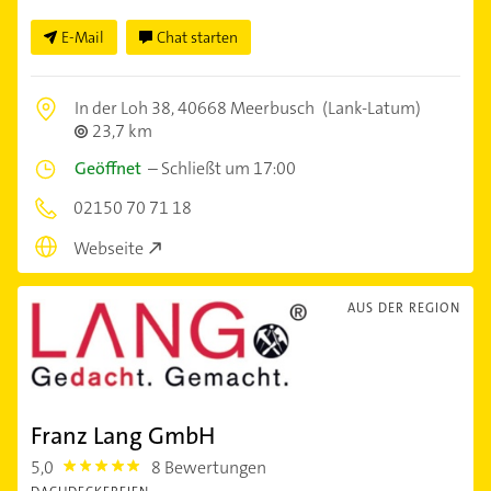
E-Mail
Chat starten
In der Loh 38,
40668 Meerbusch
(Lank-Latum)
23,7 km
Geöffnet
–
Schließt um 17:00
02150 70 71 18
Webseite
AUS DER REGION
Franz Lang GmbH
5,0
8 Bewertungen
5.0