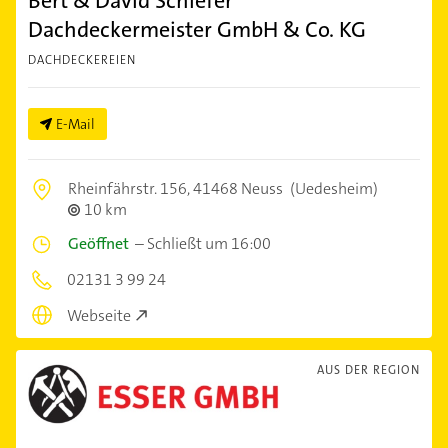
Bert & David Schiefer
Dachdeckermeister GmbH & Co. KG
DACHDECKEREIEN
E-Mail
Rheinfährstr. 156,
41468 Neuss
(Uedesheim)
10 km
Geöffnet
–
Schließt um 16:00
02131 3 99 24
Webseite
AUS DER REGION