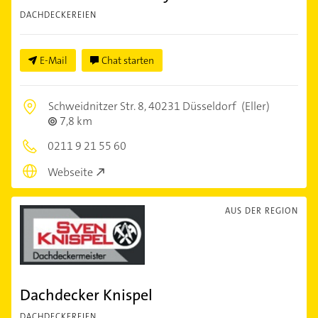
DACHDECKEREIEN
E-Mail
Chat starten
Schweidnitzer Str. 8,
40231 Düsseldorf
(Eller)
7,8 km
0211 9 21 55 60
Webseite
AUS DER REGION
Dachdecker Knispel
DACHDECKEREIEN