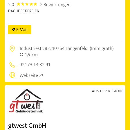
5,0
2 Bewertungen
5.0
DACHDECKEREIEN
E-Mail
Industriestr. 82,
40764 Langenfeld
(Immigrath)
4,9 km
02173 14 82 91
Webseite
AUS DER REGION
gtwest GmbH