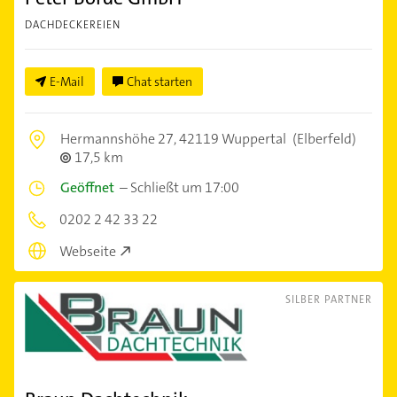
DACHDECKEREIEN
E-Mail
Chat starten
Hermannshöhe 27,
42119 Wuppertal
(Elberfeld)
17,5 km
Geöffnet
–
Schließt um 17:00
0202 2 42 33 22
Webseite
SILBER PARTNER