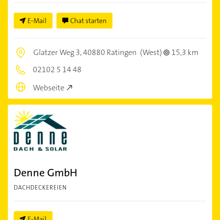
E-Mail
Chat starten
Glatzer Weg 3,
40880 Ratingen
(West)
15,3 km
02102 5 14 48
Webseite
Denne GmbH
DACHDECKEREIEN
E-Mail