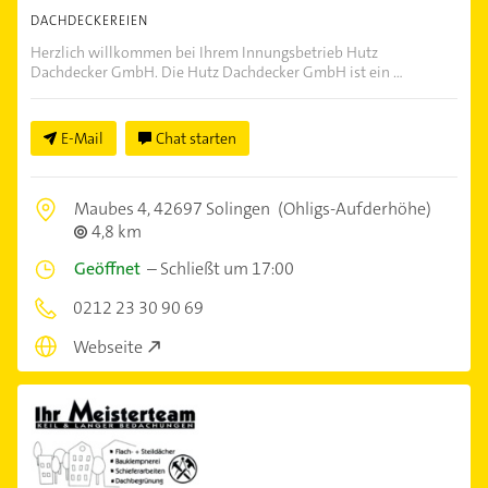
DACHDECKEREIEN
Herzlich willkommen bei Ihrem Innungsbetrieb Hutz
Dachdecker GmbH. Die Hutz Dachdecker GmbH ist ein ...
E-Mail
Chat starten
Maubes 4,
42697 Solingen
(Ohligs-Aufderhöhe)
4,8 km
Geöffnet
–
Schließt um 17:00
0212 23 30 90 69
Webseite