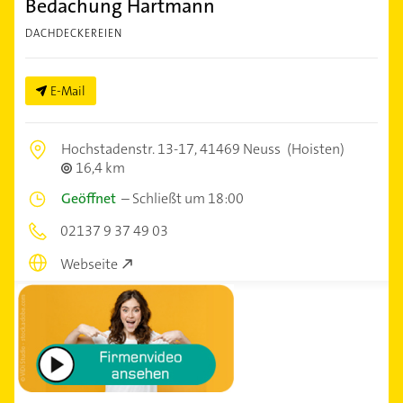
Bedachung Hartmann
DACHDECKEREIEN
E-Mail
Hochstadenstr. 13-17,
41469 Neuss
(Hoisten)
16,4 km
Geöffnet
–
Schließt um 18:00
02137 9 37 49 03
Webseite