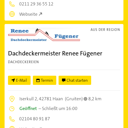
0211 29 36 55 12
Webseite
AUS DER REGION
Dachdeckermeister Renee Fügener
DACHDECKEREIEN
E-Mail
Termin
Chat starten
Iserkull 2,
42781 Haan
(Gruiten)
8,2 km
Geöffnet
–
Schließt um 16:00
02104 80 91 87