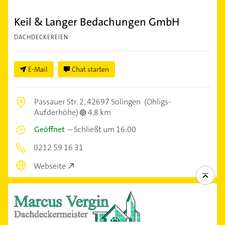
Keil & Langer Bedachungen GmbH
DACHDECKEREIEN
E-Mail
Chat starten
Passauer Str. 2,
42697 Solingen
(Ohligs-
Aufderhöhe)
4,8 km
Geöffnet
–
Schließt um 16:00
0212 59 16 31
Webseite