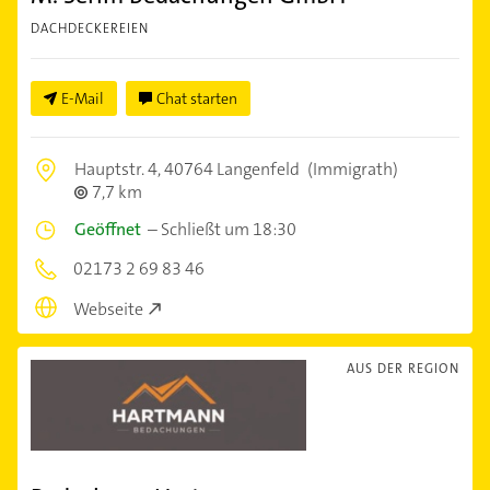
DACHDECKEREIEN
E-Mail
Chat starten
Hauptstr. 4,
40764 Langenfeld
(Immigrath)
7,7 km
Geöffnet
–
Schließt um 18:30
02173 2 69 83 46
Webseite
AUS DER REGION