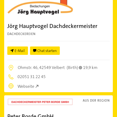
Jörg Hauptvogel Dachdeckermeister
DACHDECKEREIEN
E-Mail
Chat starten
Ohmstr. 46,
42549 Velbert
(Birth)
19,9 km
02051 31 22 45
Webseite
AUS DER REGION
Peter Borde GmbH