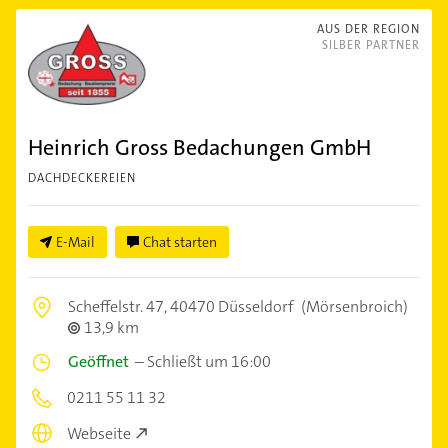
AUS DER REGION
SILBER PARTNER
Heinrich Gross Bedachungen GmbH
DACHDECKEREIEN
E-Mail
Chat starten
Scheffelstr. 47,
40470 Düsseldorf
(Mörsenbroich)
13,9 km
Geöffnet
–
Schließt um 16:00
0211 55 11 32
Webseite