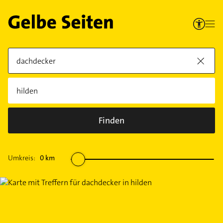
Finden
Umkreis:
0
km