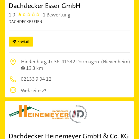
Dachdecker Esser GmbH
1,0
1 Bewertung
1.0
DACHDECKEREIEN
E-Mail
Hindenburgstr. 36,
41542 Dormagen
(Nievenheim)
13,3 km
02133 9 04 12
Webseite
Dachdecker Heinemeyer GmbH & Co. KG