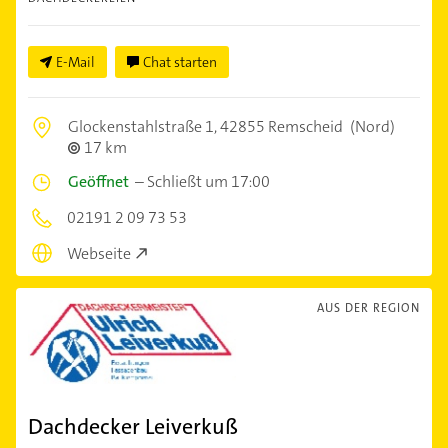
E-Mail
Chat starten
Glockenstahlstraße 1,
42855 Remscheid
(Nord)
17 km
Geöffnet
–
Schließt um 17:00
02191 2 09 73 53
Webseite
AUS DER REGION
Dachdecker Leiverkuß