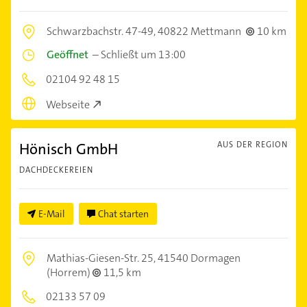
Schwarzbachstr. 47-49,
40822 Mettmann
10 km
Geöffnet
–
Schließt um 13:00
02104 92 48 15
Webseite
Hönisch GmbH
AUS DER REGION
DACHDECKEREIEN
E-Mail
Chat starten
Mathias-Giesen-Str. 25,
41540 Dormagen
(Horrem)
11,5 km
02133 57 09