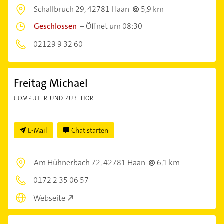
Schallbruch 29,
42781 Haan
5,9 km
Geschlossen
–
Öffnet um 08:30
02129 9 32 60
Freitag Michael
COMPUTER UND ZUBEHÖR
E-Mail
Chat starten
Am Hühnerbach 72,
42781 Haan
6,1 km
0172 2 35 06 57
Webseite