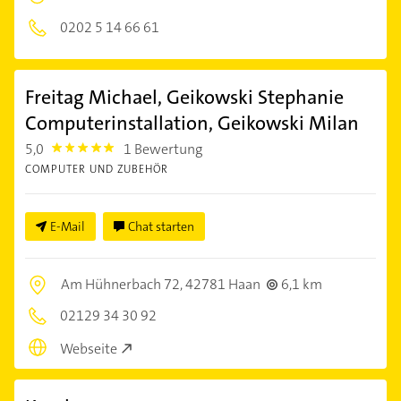
0202 5 14 66 61
Freitag Michael, Geikowski Stephanie
Computerinstallation, Geikowski Milan
5,0
1 Bewertung
5.0
COMPUTER UND ZUBEHÖR
E-Mail
Chat starten
Am Hühnerbach 72,
42781 Haan
6,1 km
02129 34 30 92
Webseite