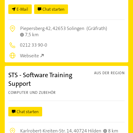
E-Mail
Chat starten
Piepersberg 42,
42653 Solingen
(Gräfrath)
7,5 km
0212 33 90-0
Webseite
STS - Software Training
AUS DER REGION
Support
COMPUTER UND ZUBEHÖR
Chat starten
Karlrobert-Kreiten-Str. 14,
40724 Hilden
8 km