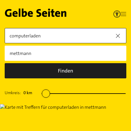
Finden
Umkreis:
0
km