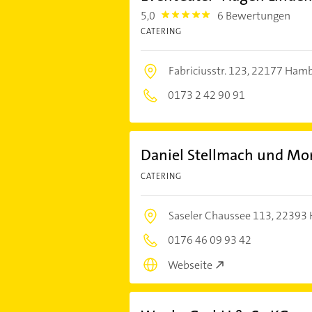
5,0
6 Bewertungen
5.0
CATERING
Fabriciusstr. 123,
22177 Hamb
0173 2 42 90 91
Daniel Stellmach und Mo
CATERING
Saseler Chaussee 113,
22393
0176 46 09 93 42
Webseite