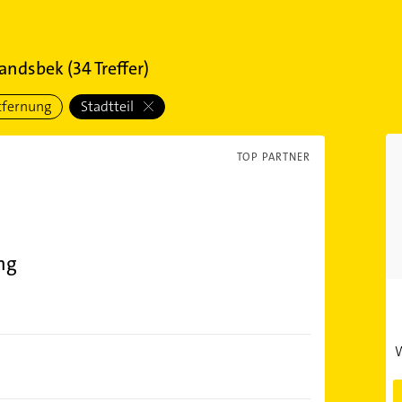
andsbek
(
34
Treffer)
tfernung
Stadtteil
TOP PARTNER
ing
W