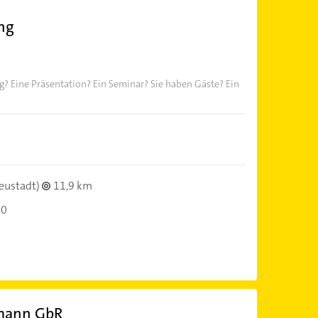
ing
g? Eine Präsentation? Ein Seminar? Sie haben Gäste? Ein
eustadt)
11,9 km
00
emann GbR