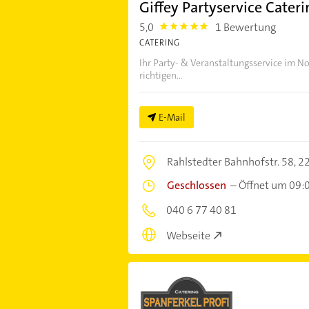
Giffey Partyservice Cater
5,0
1 Bewertung
5.0
CATERING
Ihr Party- & Veranstaltungsservice im N
richtigen...
E-Mail
Rahlstedter Bahnhofstr. 58,
2
Geschlossen
–
Öffnet um 09:
040 6 77 40 81
Webseite