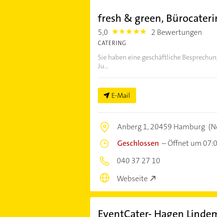
fresh & green, Bürocater
5,0
2 Bewertungen
5.0
CATERING
Sie haben eine geschäftliche Besprechun
Ju...
E-Mail
Anberg 1,
20459 Hamburg
(N
Geschlossen
–
Öffnet um 07:
040 37 27 10
Webseite
EventCater- Hagen Lind