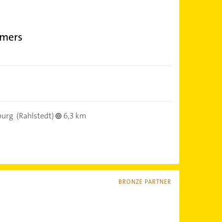
emers
urg
(Rahlstedt)
6,3 km
BRONZE PARTNER