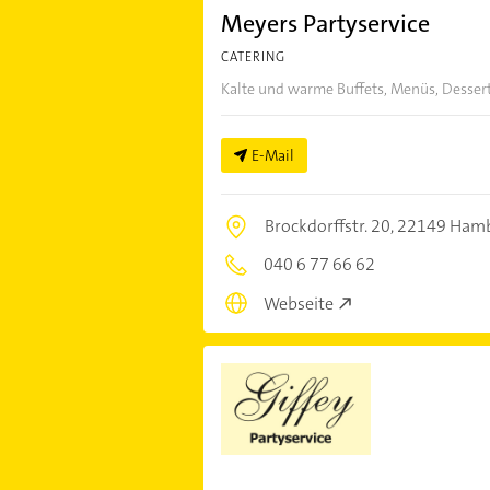
Meyers Partyservice
CATERING
Kalte und warme Buffets, Menüs, Dessert, 
E-Mail
Brockdorffstr. 20,
22149 Ham
040 6 77 66 62
Webseite