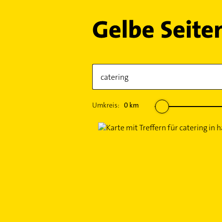
Umkreis:
0
km