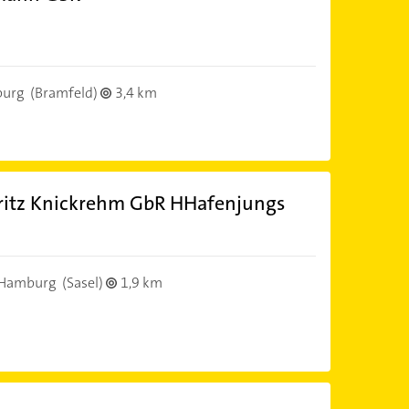
urg
(Bramfeld)
3,4 km
ritz Knickrehm GbR HHafenjungs
 Hamburg
(Sasel)
1,9 km