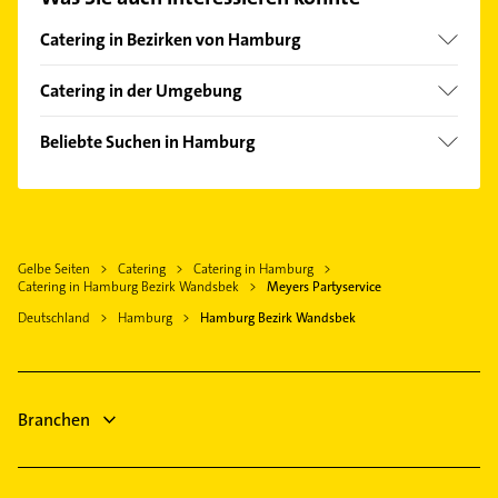
finden Sie alle
Kontaktdaten
.
Catering in Bezirken von Hamburg
Bezirk Altona
Catering in der Umgebung
Bezirk Bergedorf
Glinde Kreis Stormarn
Bezirk Eimsbüttel
Beliebte Suchen in Hamburg
Norderstedt
Bezirk Hamburg-Mitte
Lackiererei
Rellingen
Bezirk Hamburg-Nord
Maler
Seevetal
Bezirk Harburg
Dachdecker
Hamburg-Altstadt
Gelbe Seiten
Catering
Catering in Hamburg
Rechtsanwalt
Catering in Hamburg Bezirk Wandsbek
Meyers Partyservice
Klempner
Deutschland
Hamburg
Hamburg Bezirk Wandsbek
Gasinstallateur
Sanitärinstallation
Gartenbau & Landschaftsbau
Branchen
Elektroinstallation
Elektriker