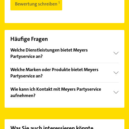
Bewertung schreiben
Häufige Fragen
Welche Dienstleistungen bietet Meyers
Partyservice an?
Folgende Leistungen werden angeboten:
Welche Marken oder Produkte bietet Meyers
Ausrichtung von Hochzeitsfeiern, Ausrichtung von
Partyservice an?
Jubiläen, Ausrichtung von Weihnachtsfeiern,
Ausrichtung von privaten Festen und Ausstellungen.
Das Angebot umfasst unter anderem Brötchen,
Wie kann ich Kontakt mit Meyers Partyservice
Buffet, Canapes, Fingerfood und Leihgeschirr.
aufnehmen?
Es ist sehr einfach Kontakt mit Meyers Partyservice
aufzunehmen. Einfach die passenden
Kontaktmöglichkeiten wie Adresse oder Mail in
unserem Kontaktdaten-Bereich auswählen. Hier
Was Sie auch interessieren könnte