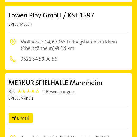
Löwen Play GmbH / KST 1597
SPIELHALLEN
Wöllnerstr. 14,
67065 Ludwigshafen am Rhein
(Rheingönheim)
3,9 km
0621 54 59 00 56
MERKUR SPIELHALLE Mannheim
3,5
2 Bewertungen
3.5
SPIELBANKEN
E-Mail