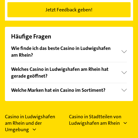
Jetzt Feedback geben!
Häufige Fragen
Wie finde ich das beste Casino in Ludwigshafen
am Rhein?
Vergleichen Sie alle Anbieter anhand echter
Welches Casino in Ludwigshafen am Rhein hat
Kundenmeinungen und profitieren Sie von den
gerade geöffnet?
Empfehlungen. Die Suchergebnisse können Sie sich
einfach nach
Bewertungen
sortiert anzeigen lassen.
Im Anbieter-Bereich finden Sie alle
Öffnungszeiten
.
Welche Marken hat ein Casino im Sortiment?
Bitte beachten Sie, dass diese an Sonn- und
Feiertagen abweichen können.
Das Casino verkauft Marken wie MERKUR,
Novomatic und adp.
Casino in Ludwigshafen
Casino in Stadtteilen von
am Rhein und der
Ludwigshafen am Rhein
Umgebung