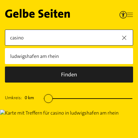
Finden
Umkreis:
0
km