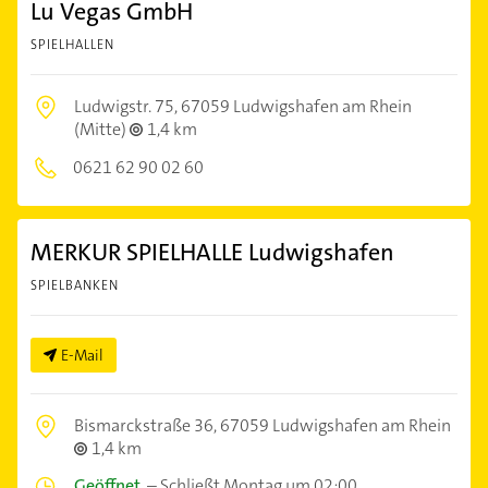
Lu Vegas GmbH
SPIELHALLEN
Ludwigstr. 75,
67059 Ludwigshafen am Rhein
(Mitte)
1,4 km
0621 62 90 02 60
MERKUR SPIELHALLE Ludwigshafen
SPIELBANKEN
E-Mail
Bismarckstraße 36,
67059 Ludwigshafen am Rhein
1,4 km
Geöffnet
–
Schließt Montag um 02:00