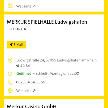
Webseite
MERKUR SPIELHALLE Ludwigshafen
SPIELBANKEN
E-Mail
Ludwigstraße 24,
67059 Ludwigshafen am Rhein
1,5 km
Geöffnet
–
Schließt Montag um 02:00
0621 54 54 11 66
Webseite
Merkur Casino GmbH