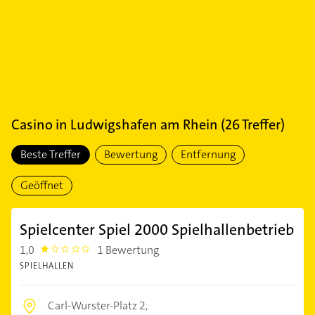
Casino
in
Ludwigshafen am Rhein
(
26
Treffer)
Beste Treffer
Bewertung
Entfernung
Geöffnet
Spielcenter Spiel 2000 Spielhallenbetrieb
1,0
1 Bewertung
1.0
SPIELHALLEN
Carl-Wurster-Platz 2,