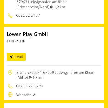
67063 Ludwigshafen am Rhein
(Friesenheim/Nord)
1,2 km
0621 52 24 77
Löwen Play GmbH
SPIELHALLEN
E-Mail
Bismarckstr. 74,
67059 Ludwigshafen am Rhein
(Mitte)
1,3 km
0621 5 72 36 93
Webseite