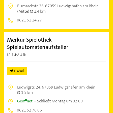
Bismarckstr. 36,
67059 Ludwigshafen am Rhein
(Mitte)
1,4 km
0621 51 14 27
Merkur Spielothek
Spielautomatenaufsteller
SPIELHALLEN
E-Mail
Ludwigstr. 24,
67059 Ludwigshafen am Rhein
1,5 km
Geöffnet
–
Schließt Montag um 02:00
0621 52 76 66