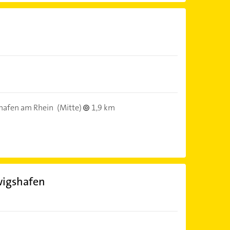
hafen am Rhein
(Mitte)
1,9 km
igshafen