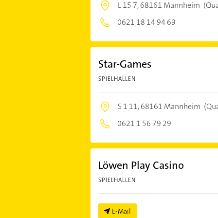
L 15 7,
68161 Mannheim
(Qua
0621 18 14 94 69
Star-Games
SPIELHALLEN
S 1 11,
68161 Mannheim
(Qu
0621 1 56 79 29
Löwen Play Casino
SPIELHALLEN
E-Mail