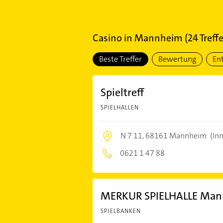
Casino
in
Mannheim
(
24
Treffe
Beste Treffer
Bewertung
En
Spieltreff
SPIELHALLEN
N 7 11,
68161 Mannheim
(In
0621 1 47 88
MERKUR SPIELHALLE Ma
SPIELBANKEN