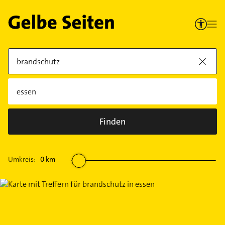
Finden
Umkreis:
0
km