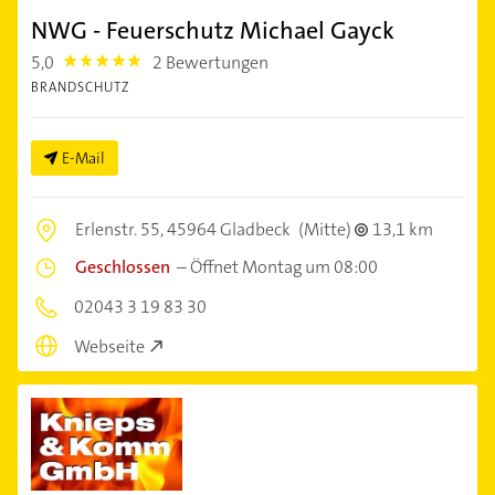
NWG - Feuerschutz Michael Gayck
5,0
2 Bewertungen
5.0
BRANDSCHUTZ
E-Mail
Erlenstr. 55,
45964 Gladbeck
(Mitte)
13,1 km
Geschlossen
–
Öffnet Montag um 08:00
02043 3 19 83 30
Webseite