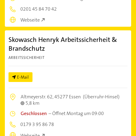
0201 45 84 70 42
Webseite
Skowasch Henryk Arbeitssicherheit &
Brandschutz
ARBEITSSICHERHEIT
E-Mail
Altmeyerstr. 62,
45277 Essen
(Überruhr-Hinsel)
5,8 km
Geschlossen
–
Öffnet Montag um 09:00
0179 3 95 86 78
Webseite