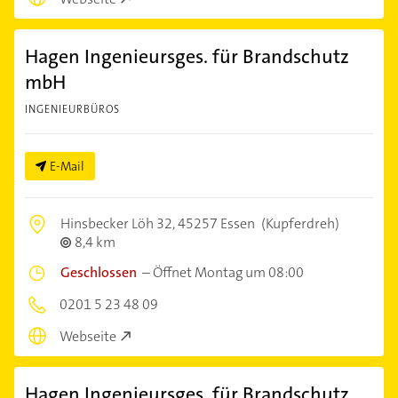
Hagen Ingenieursges. für Brandschutz
mbH
INGENIEURBÜROS
E-Mail
Hinsbecker Löh 32,
45257 Essen
(Kupferdreh)
8,4 km
Geschlossen
–
Öffnet Montag um 08:00
0201 5 23 48 09
Webseite
Hagen Ingenieursges. für Brandschutz