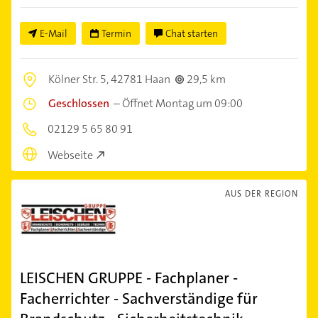
E-Mail
Termin
Chat starten
Kölner Str. 5,
42781 Haan
29,5 km
Geschlossen
–
Öffnet Montag um 09:00
02129 5 65 80 91
Webseite
AUS DER REGION
LEISCHEN GRUPPE - Fachplaner -
Facherrichter - Sachverständige für