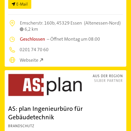
E-Mail
Emscherstr. 160b,
45329 Essen
(Altenessen-Nord)
6,2 km
Geschlossen
–
Öffnet Montag um 08:00
0201 74 70 60
Webseite
AUS DER REGION
SILBER PARTNER
AS: plan Ingenieurbüro für
Gebäudetechnik
BRANDSCHUTZ