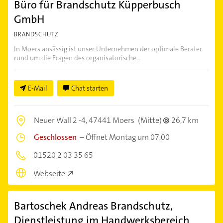
Büro für Brandschutz Küpperbusch
GmbH
BRANDSCHUTZ
In Moers ansässig ist unser Unternehmen der optimale Berater
rund um die Fragen des organisatorische...
E-Mail
Chat starten
Neuer Wall 2 -4,
47441 Moers
(Mitte)
26,7 km
Geschlossen
–
Öffnet Montag um 07:00
01520 2 03 35 65
Webseite
Bartoschek Andreas Brandschutz,
Dienstleistung im Handwerksbereich