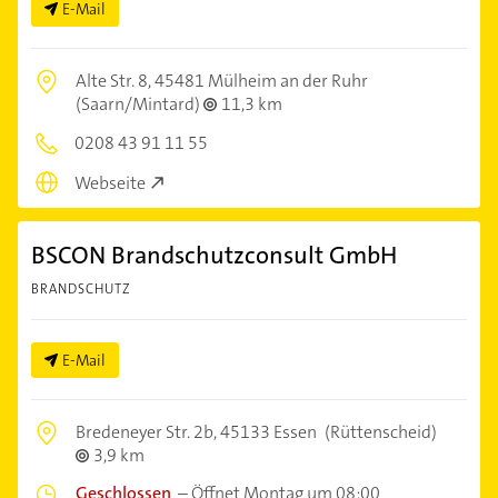
E-Mail
Alte Str. 8,
45481 Mülheim an der Ruhr
(Saarn/Mintard)
11,3 km
0208 43 91 11 55
Webseite
BSCON Brandschutzconsult GmbH
BRANDSCHUTZ
E-Mail
Bredeneyer Str. 2b,
45133 Essen
(Rüttenscheid)
3,9 km
Geschlossen
–
Öffnet Montag um 08:00