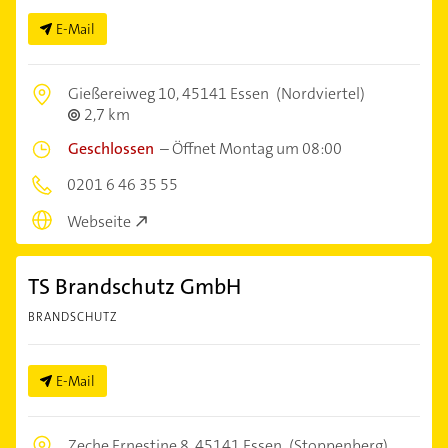
E-Mail
Gießereiweg 10,
45141 Essen
(Nordviertel)
2,7 km
Geschlossen
–
Öffnet Montag um 08:00
0201 6 46 35 55
Webseite
TS Brandschutz GmbH
BRANDSCHUTZ
E-Mail
Zeche Ernestine 8,
45141 Essen
(Stoppenberg)