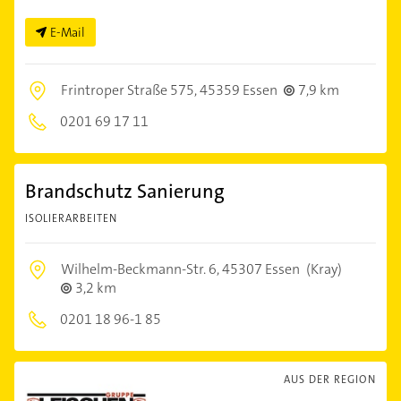
E-Mail
Frintroper Straße 575,
45359 Essen
7,9 km
0201 69 17 11
Brandschutz Sanierung
ISOLIERARBEITEN
Wilhelm-Beckmann-Str. 6,
45307 Essen
(Kray)
3,2 km
0201 18 96-1 85
AUS DER REGION