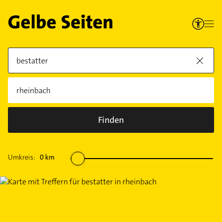
Finden
Umkreis:
0
km