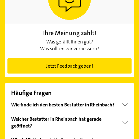
Ihre Meinung zählt!
Was gefällt Ihnen gut?
Was sollten wir verbessern?
Jetzt Feedback geben!
Häufige Fragen
Wie finde ich den besten Bestatter in Rheinbach?
Vergleichen Sie alle Anbieter anhand echter
Welcher Bestatter in Rheinbach hat gerade
Kundenmeinungen und profitieren Sie von den
geöffnet?
Empfehlungen. Die Suchergebnisse können Sie sich
einfach nach
Bewertungen
sortiert anzeigen lassen.
Im Anbieter-Bereich finden Sie alle
Öffnungszeiten
.