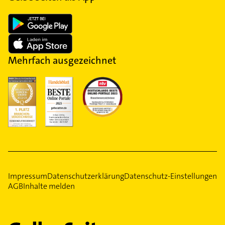
Kosten für die Beerdigung nicht tragen, kommt eine
sogenannte Sozialbestattung infrage. Die Kosten
übernimmt dabei das Sozialamt. Bezahlt wird
allerdings nur eine sehr einfache Beisetzung.
Mehrfach ausgezeichnet
Impressum
Datenschutzerklärung
Datenschutz-Einstellungen
AGB
Inhalte melden