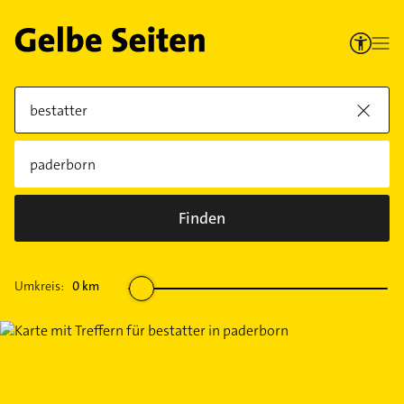
Finden
Umkreis:
0
km