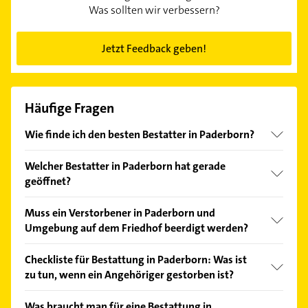
Was sollten wir verbessern?
Jetzt Feedback geben!
Häufige Fragen
Wie finde ich den besten Bestatter in Paderborn?
Vergleichen Sie alle Anbieter anhand echter
Welcher Bestatter in Paderborn hat gerade
Kundenmeinungen und profitieren Sie von den
geöffnet?
Empfehlungen. Die Suchergebnisse können Sie sich
einfach nach
Bewertungen
sortiert anzeigen lassen.
Im Anbieter-Bereich finden Sie alle
Öffnungszeiten
.
Muss ein Verstorbener in Paderborn und
Bitte beachten Sie, dass diese an Sonn- und
Umgebung auf dem Friedhof beerdigt werden?
Feiertagen abweichen können.
Mit wenigen Ausnahmen in spezifischen
Checkliste für Bestattung in Paderborn: Was ist
Bundesländern (wie zum Beispiel Bremen und
zu tun, wenn ein Angehöriger gestorben ist?
Nordrhein-Westfalen, wo die Verstreuung der Asche
unter bestimmten Bedingungen erlaubt ist) besteht
Die Organisation einer Bestattung erfordert
Was braucht man für eine Bestattung in