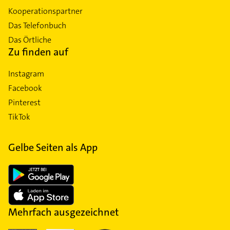
Üblich ist in Deutschland oft nur der sogenannte
Kooperationspartner
Trauerkaffee, bei dem neben Kaffee meist einfache
Das Telefonbuch
Blechkuchen gereicht werden. Können die
Hinterbliebenen die Kosten für die Beerdigung nicht
Das Örtliche
tragen, kommt eine sogenannte Sozialbestattung
Zu finden auf
infrage. Die Kosten übernimmt dabei das Sozialamt.
Bezahlt wird allerdings nur eine sehr einfache
Instagram
Beisetzung.
Facebook
Pinterest
TikTok
Gelbe Seiten als App
Mehrfach ausgezeichnet