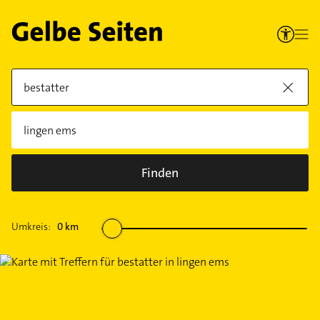
Finden
Umkreis:
0
km