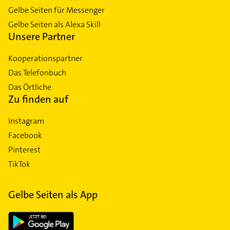
und Grabstätten haben Sie vielfältige
Gelbe Seiten für Messenger
Trauerfeier und ein meist kleines Entgelt für den
Auswahlmöglichkeiten. Stellen Sie sicher, dass Sie
Organisten. Beides zusammen liegt oft unter 100
Gelbe Seiten als Alexa Skill
mit dem Bestattungsunternehmen klären, wer die
Euro. Wenn jedoch ein freier Trauredner und
Unsere Partner
Verantwortung für den Grabstein trägt.
professionelle Musiker in Anspruch genommen
werden, können die Kosten leicht über 1.000 Euro
Kooperationspartner
steigen. Die Ausgaben für den sogenannten
Das Telefonbuch
Aufbahrung:
Die Möglichkeit einer Aufbahrung, bei
Leichenschmaus sind in der Regel recht niedrig.
der der Verstorbene sichtbar ist, kann den
Das Örtliche
Üblicherweise gibt es in Deutschland nur einen
Hinterbliebenen bei der Trauerarbeit helfen.
Zu finden auf
Trauerkaffee, bei dem Kaffee und Blechkuchen
serviert werden. Können die Hinterbliebenen die
Instagram
Kosten für die Beerdigung nicht tragen, kommt eine
Todesanzeige und Gedenkkarten:
Gewöhnlich ist
Facebook
sogenannte Sozialbestattung infrage. Die Kosten
das Bestattungsunternehmen für die Abwicklung
übernimmt dabei das Sozialamt. Bezahlt wird
Pinterest
von Todesanzeigen in Online- und Printmedien
allerdings nur eine sehr einfache Beisetzung.
TikTok
zuständig. Sie haben jedoch die Möglichkeit,
Anregungen zur Gestaltung von Text und Bildern
einzubringen.
Gelbe Seiten als App
Blumen, Grabschmuck, etc.:
In der Trauerkultur sind