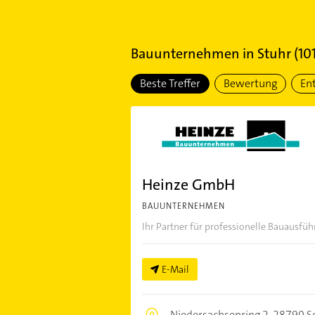
Bauunternehmen
in
Stuhr
(
10
Beste Treffer
Bewertung
En
Heinze GmbH
BAUUNTERNEHMEN
Ihr Partner für professionelle Bauaus
E-Mail
Niedersachsenring 2,
28790 