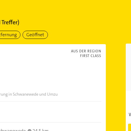
1
Treffer)
tfernung
Geöffnet
AUS DER REGION
FIRST CLASS
führung in Schwanewede und Umzu
W
Schwanewede
24,5 km