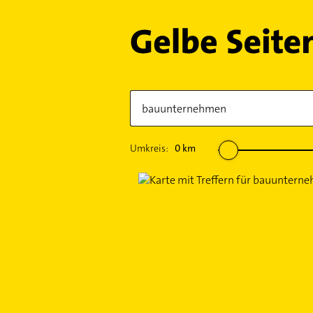
Umkreis:
0
km