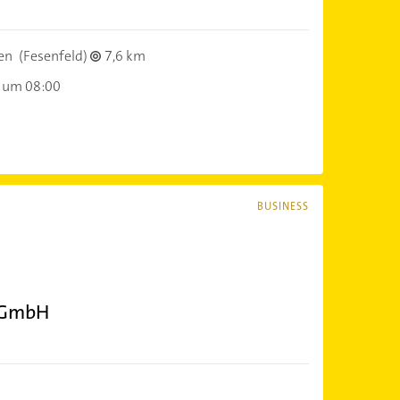
en
(Fesenfeld)
7,6 km
 um 08:00
BUSINESS
 GmbH