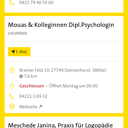
0421 79 40 50 60
Mouas & Kolleginnen Dipl.Psychologin
LOGOPÄDIE
E-Mail
Bremer Feld 19,
27749 Delmenhorst
(Mitte)
7,6 km
Geschlossen
–
Öffnet Montag um 09:00
04221 1 69 32
Webseite
Meschede Janina, Praxis für Logopädie