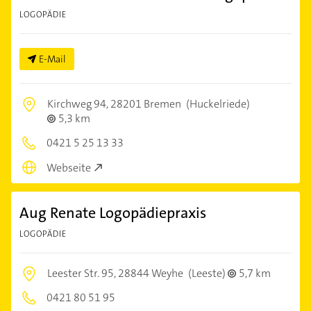
LOGOPÄDIE
E-Mail
Kirchweg 94,
28201 Bremen
(Huckelriede)
5,3 km
0421 5 25 13 33
Webseite
Aug Renate Logopädiepraxis
LOGOPÄDIE
Leester Str. 95,
28844 Weyhe
(Leeste)
5,7 km
0421 80 51 95