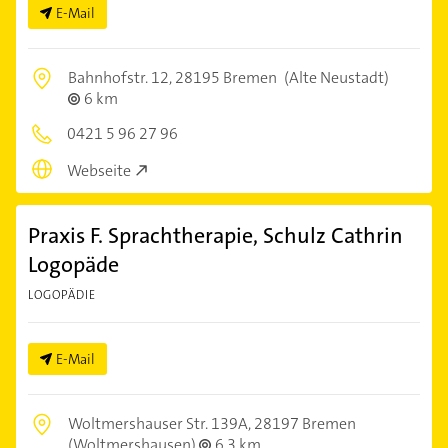
E-Mail
Bahnhofstr. 12,
28195 Bremen
(Alte Neustadt)
6 km
0421 5 96 27 96
Webseite
Praxis F. Sprachtherapie, Schulz Cathrin
Logopäde
LOGOPÄDIE
E-Mail
Woltmershauser Str. 139A,
28197 Bremen
(Woltmershausen)
6,3 km