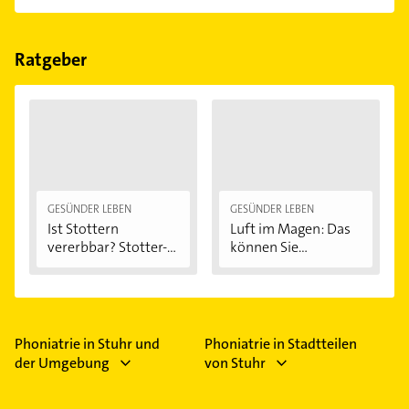
Empfehlungen. Die Suchergebnisse können Sie sich
Im Anbieter-Bereich finden Sie alle
Öffnungszeiten
.
einfach nach
Bewertungen
sortiert anzeigen lassen.
Bitte beachten Sie, dass diese an Sonn- und
Feiertagen abweichen können.
Ratgeber
GESÜNDER LEBEN
GESÜNDER LEBEN
Ist Stottern
Luft im Magen: Das
vererbbar? Stotter-
können Sie...
Ursachen...
Phoniatrie in Stuhr und
Phoniatrie in Stadtteilen
der Umgebung
von Stuhr