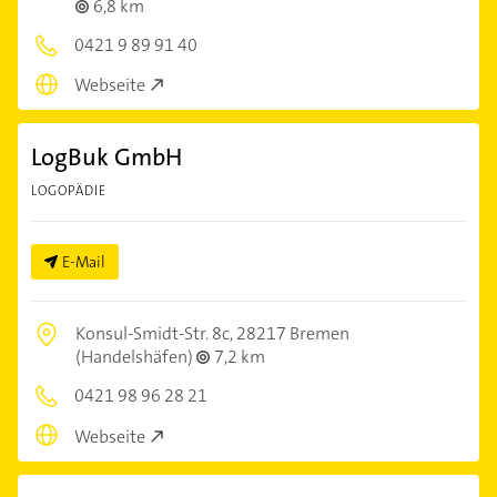
6,8 km
0421 9 89 91 40
Webseite
LogBuk GmbH
LOGOPÄDIE
E-Mail
Konsul-Smidt-Str. 8c,
28217 Bremen
(Handelshäfen)
7,2 km
0421 98 96 28 21
Webseite