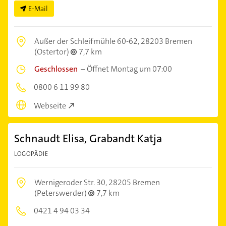
E-Mail
Außer der Schleifmühle 60-62,
28203 Bremen
(Ostertor)
7,7 km
Geschlossen
–
Öffnet Montag um 07:00
0800 6 11 99 80
Webseite
Schnaudt Elisa, Grabandt Katja
LOGOPÄDIE
Wernigeroder Str. 30,
28205 Bremen
(Peterswerder)
7,7 km
0421 4 94 03 34