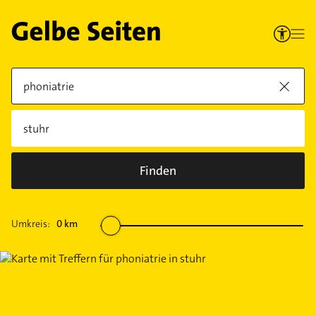
Finden
Umkreis:
0
km