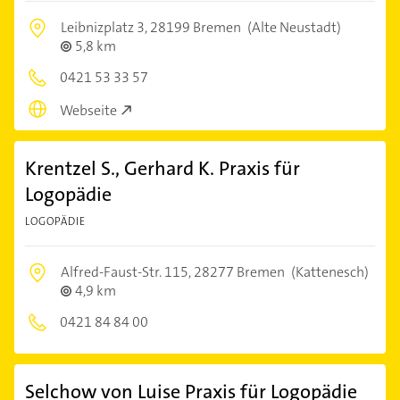
Leibnizplatz 3,
28199 Bremen
(Alte Neustadt)
5,8 km
0421 53 33 57
Webseite
Krentzel S., Gerhard K. Praxis für
Logopädie
LOGOPÄDIE
Alfred-Faust-Str. 115,
28277 Bremen
(Kattenesch)
4,9 km
0421 84 84 00
Selchow von Luise Praxis für Logopädie