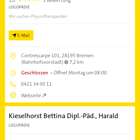
1,0
1 Bewertung
1.0
LOGOPÄDIE
Wir suchen Physiotherapeuten
E-Mail
Contrescarpe 101,
28195 Bremen
(Bahnhofsvorstadt)
7,2 km
Geschlossen
–
Öffnet Montag um 08:00
0421 34 00 11
Webseite
Kieselhorst Bettina Dipl.-Päd., Harald
LOGOPÄDIE