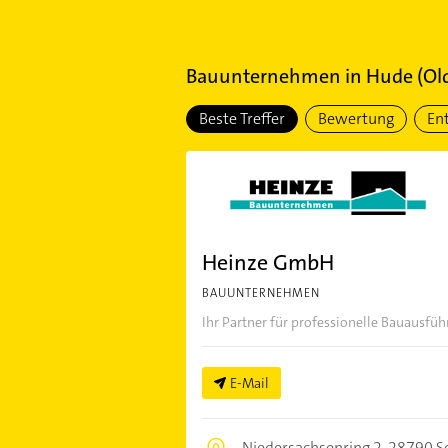
Bauunternehmen
in
Hude (Ol
Beste Treffer
Bewertung
En
Heinze GmbH
BAUUNTERNEHMEN
Ihr Partner für professionelle Bauaus
E-Mail
Niedersachsenring 2,
28790 