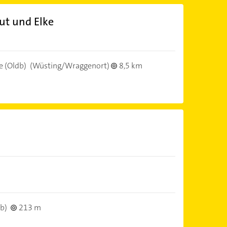
ut und Elke
 (Oldb)
(Wüsting/Wraggenort)
8,5 km
b)
213 m