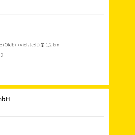
 (Oldb)
(Vielstedt)
1,2 km
00
mbH