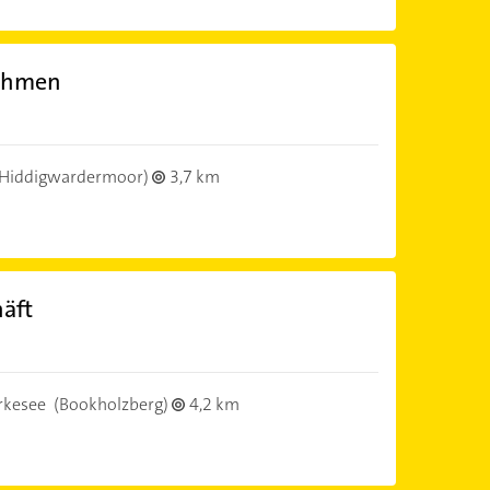
nehmen
Hiddigwardermoor)
3,7 km
äft
rkesee
(Bookholzberg)
4,2 km