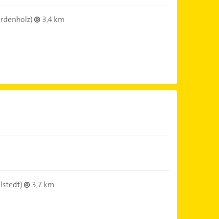
rdenholz)
3,4 km
lstedt)
3,7 km