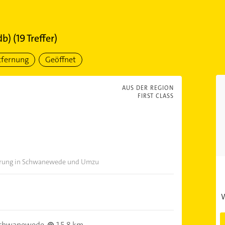
db)
(
19
Treffer)
tfernung
Geöffnet
AUS DER REGION
FIRST CLASS
führung in Schwanewede und Umzu
W
Schwanewede
15,8 km