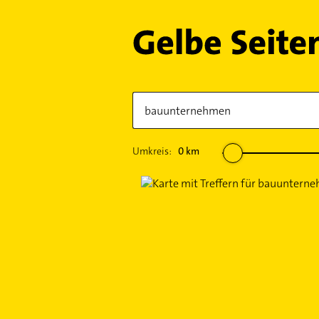
Umkreis:
0
km