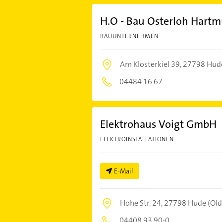
H.O - Bau Osterloh Hartm
BAUUNTERNEHMEN
Am Klosterkiel 39,
27798 Hude
04484 16 67
Elektrohaus Voigt GmbH
ELEKTROINSTALLATIONEN
E-Mail
Hohe Str. 24,
27798 Hude (Old
04408 93 90-0