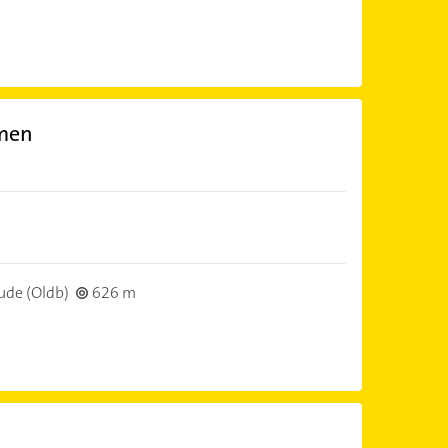
men
de (Oldb)
626 m