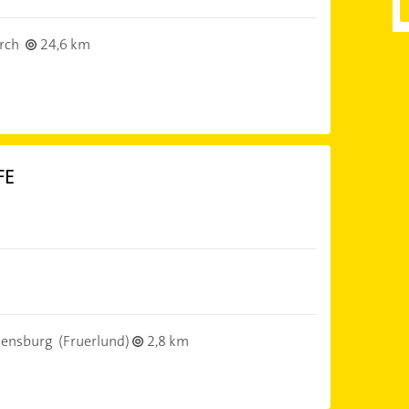
rch
24,6 km
FE
lensburg
(Fruerlund)
2,8 km