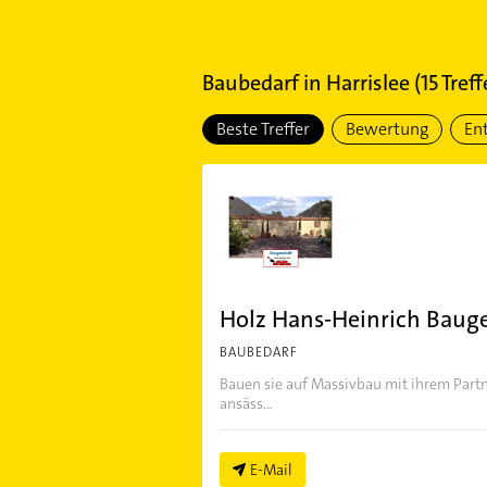
Baubedarf
in
Harrislee
(
15
Treff
Beste Treffer
Bewertung
En
Holz Hans-Heinrich Baug
BAUBEDARF
Bauen sie auf Massivbau mit ihrem Partn
ansäss...
E-Mail