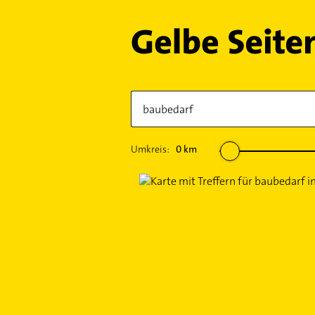
Umkreis:
0
km