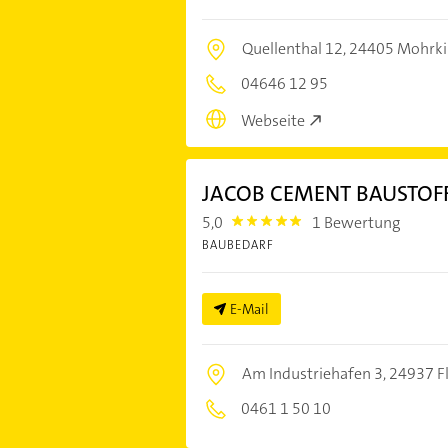
Quellenthal 12,
24405 Mohrki
04646 12 95
Webseite
JACOB CEMENT BAUSTOF
5,0
1 Bewertung
5.0
BAUBEDARF
E-Mail
Am Industriehafen 3,
24937 F
0461 1 50 10