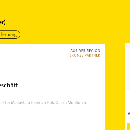
er)
tfernung
AUS DER REGION
BRONZE PARTNER
eschäft
er für Massivbau Heinrich Holz Das in Mohrkirch
W