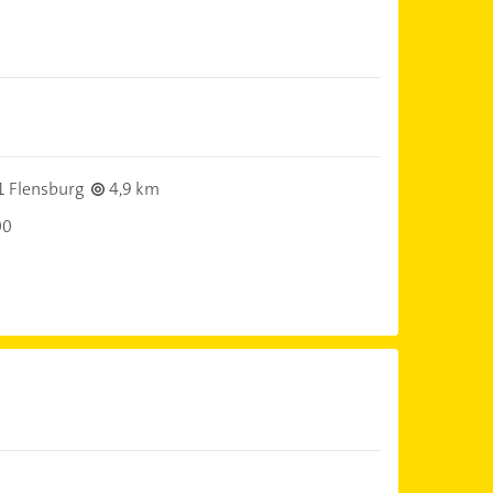
 Flensburg
4,9 km
00