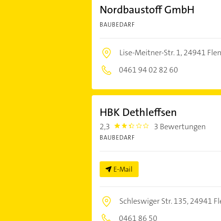
Nordbaustoff GmbH
BAUBEDARF
Lise-Meitner-Str. 1,
24941 Fle
0461 94 02 82 60
HBK Dethleffsen
2,3
3 Bewertungen
2.3
BAUBEDARF
E-Mail
Schleswiger Str. 135,
24941 Fl
0461 86 50