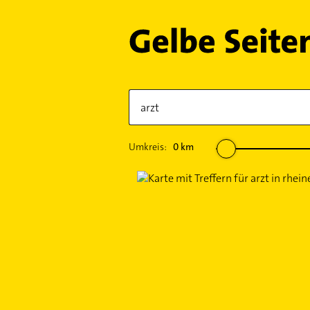
Umkreis:
0
km