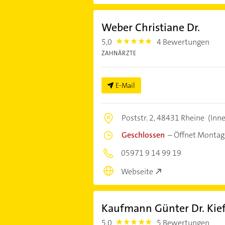
Weber Christiane Dr.
5,0
4 Bewertungen
5.0
ZAHNÄRZTE
E-Mail
Poststr. 2,
48431 Rheine
(Inn
Geschlossen
–
Öffnet Montag
05971 9 14 99 19
Webseite
Kaufmann Günter Dr. Kie
5,0
5 Bewertungen
5.0