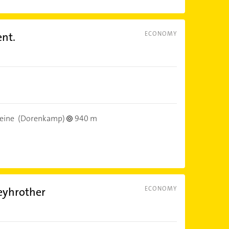
ent.
ECONOMY
eine
(Dorenkamp)
940 m
eyhrother
ECONOMY