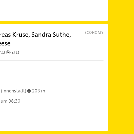
eas Kruse, Sandra Suthe,
ECONOMY
eese
FACHÄRZTE)
(Innenstadt)
203 m
 um 08:30