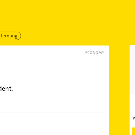
tfernung
ECONOMY
dent.
W