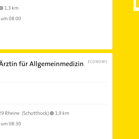
1,3 km
 um 08:00
Ärztin für Allgemeinmedizin
ECONOMY
)
9 Rheine
(Schotthock)
1,9 km
 um 08:30