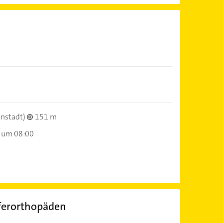
enstadt)
151 m
 um 08:00
ferorthopäden