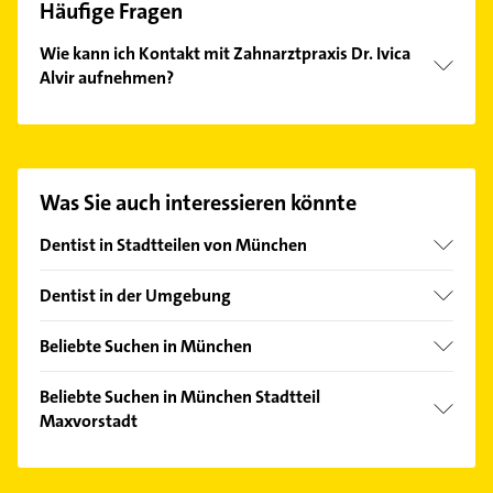
Häufige Fragen
Wie kann ich Kontakt mit Zahnarztpraxis Dr. Ivica
Alvir aufnehmen?
Es ist sehr einfach Kontakt mit Zahnarztpraxis Dr.
Ivica Alvir aufzunehmen. Einfach die passenden
Kontaktmöglichkeiten wie Adresse oder Mail in
unserem Kontaktdaten-Bereich auswählen. Hier
Was Sie auch interessieren könnte
finden Sie alle
Kontaktdaten
.
Dentist in Stadtteilen von München
Allach
Dentist in der Umgebung
Altstadt
Neuried Kreis München
Am Hart
Beliebte Suchen in München
Unterhaching
Au
Immobilien
Pullach im Isartal
Beliebte Suchen in München Stadtteil
Aubing
Immobilienmakler
Maxvorstadt
Gräfelfing
Berg am Laim
Fensterbauer
Neubiberg
Klempner
Bogenhausen
Fenster
Planegg
Gasinstallateur