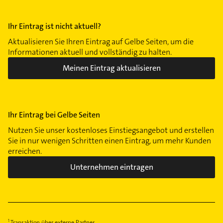
Obermenzing
Obersendling
Ihr Eintrag ist nicht aktuell?
Pasing
Aktualisieren Sie Ihren Eintrag auf Gelbe Seiten, um die
Perlach
Informationen aktuell und vollständig zu halten.
Ramersdorf
Meinen Eintrag aktualisieren
Riem
Schwabing
Schwabing-West
Ihr Eintrag bei Gelbe Seiten
Schwanthalerhöhe
Sendling
Nutzen Sie unser kostenloses Einstiegsangebot und erstellen
Sie in nur wenigen Schritten einen Eintrag, um mehr Kunden
Sendling-Westpark
erreichen.
Solln
Unternehmen eintragen
Thalkirchen
Trudering
Untergiesing
Untermenzing
Transaktion über externe Partner