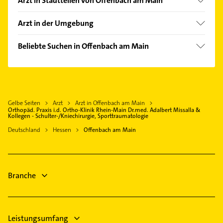
Arzt in Stadtteilen von Offenbach am Main
Hier finden Sie alle
Kontaktdaten
.
Bürgel
Arzt in der Umgebung
Bieber
Frankfurt am Main
Kaiserlei
Beliebte Suchen in Offenbach am Main
Neu-Isenburg
Maler
Maintal
Phoniatrie
Bad Vilbel
Logopädie
Dreieich
Gelbe Seiten
Arzt
Arzt in Offenbach am Main
Rechtsanwalt
Dietzenbach
Orthopäd. Praxis i.d. Ortho-Klinik Rhein-Main Dr.med. Adalbert Missalla &
Kollegen - Schulter-/Kniechirurgie, Sporttraumatologie
Fensterbauer
Hanau
Deutschland
Hessen
Offenbach am Main
Fenster
Langen (Hessen)
Hausarzt
Bad Homburg v. d. Höhe
Allgemeinarzt
Oberursel (Taunus)
Branche
Kammerjäger
Kanalreinigung
Leistungsumfang