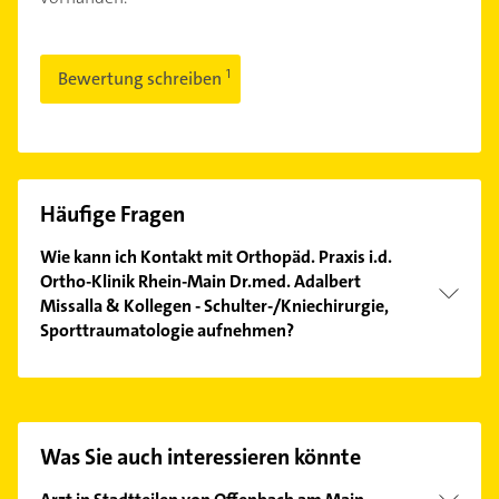
Bewertung schreiben
Häufige Fragen
Wie kann ich Kontakt mit Orthopäd. Praxis i.d.
Ortho-Klinik Rhein-Main Dr.med. Adalbert
Missalla & Kollegen - Schulter-/Kniechirurgie,
Sporttraumatologie aufnehmen?
Es ist sehr einfach Kontakt mit Orthopäd. Praxis i.d.
Ortho-Klinik Rhein-Main Dr.med. Adalbert Missalla
& Kollegen - Schulter-/Kniechirurgie,
Sporttraumatologie aufzunehmen. Einfach die
Was Sie auch interessieren könnte
passenden Kontaktmöglichkeiten wie Adresse oder
Mail in unserem Kontaktdaten-Bereich auswählen.