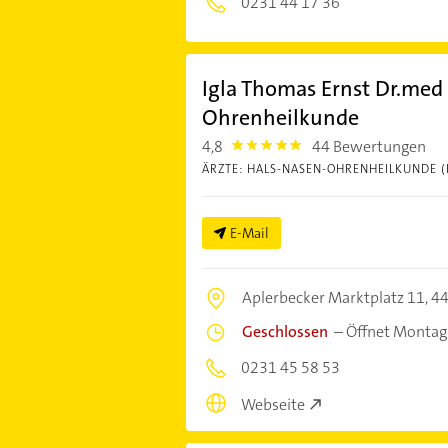
0231 44 17 36
Igla Thomas Ernst Dr.med 
Ohrenheilkunde
4,8
44 Bewertungen
4.8
ÄRZTE: HALS-NASEN-OHRENHEILKUNDE (
E-Mail
Aplerbecker Marktplatz 11,
4
Geschlossen
–
Öffnet Montag
0231 45 58 53
Webseite