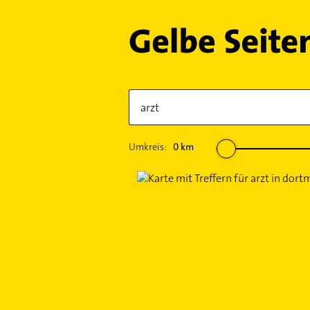
Umkreis:
0
km