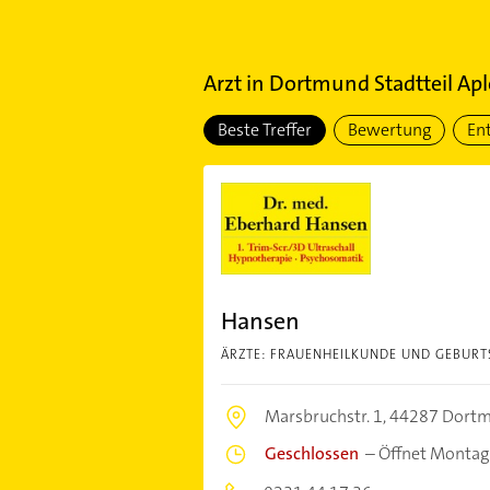
Arzt
in
Dortmund Stadtteil Apl
Beste Treffer
Bewertung
En
Hansen
ÄRZTE: FRAUENHEILKUNDE UND GEBURTS
Marsbruchstr. 1,
44287 Dort
Geschlossen
–
Öffnet Montag