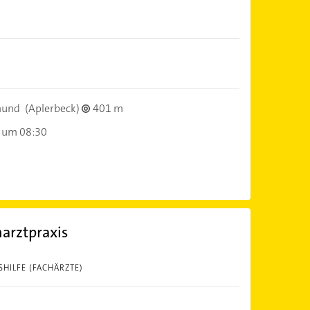
mund
(Aplerbeck)
401 m
 um 08:30
arztpraxis
HILFE (FACHÄRZTE)