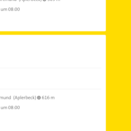
 um 08:00
tmund
(Aplerbeck)
616 m
 um 08:00