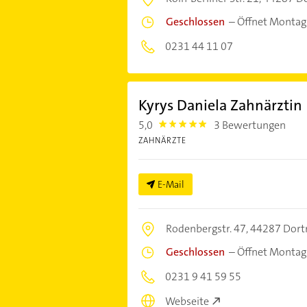
Geschlossen
–
Öffnet Montag
0231 44 11 07
Kyrys Daniela Zahnärztin
5,0
3 Bewertungen
5.0
ZAHNÄRZTE
E-Mail
Rodenbergstr. 47,
44287 Dor
Geschlossen
–
Öffnet Montag
0231 9 41 59 55
Webseite