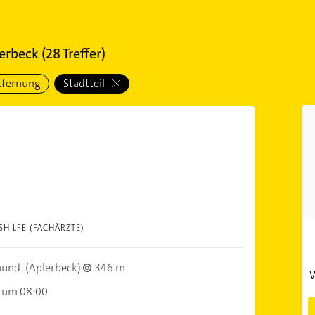
erbeck
(
28
Treffer)
tfernung
Stadtteil
HILFE (FACHÄRZTE)
mund
(Aplerbeck)
346 m
W
 um 08:00