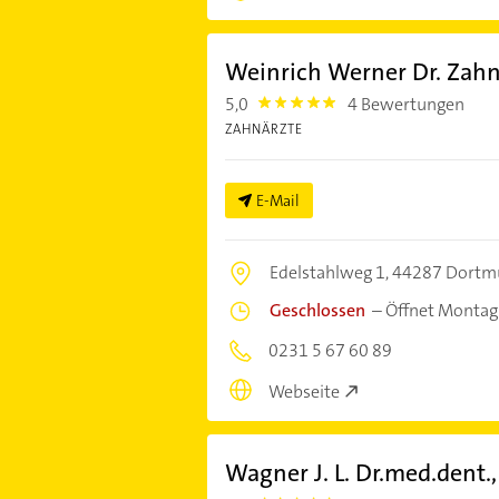
Weinrich Werner Dr. Zahn
5,0
4 Bewertungen
5.0
ZAHNÄRZTE
E-Mail
Edelstahlweg 1,
44287 Dortm
Geschlossen
–
Öffnet Montag
0231 5 67 60 89
Webseite
Wagner J. L. Dr.med.dent.