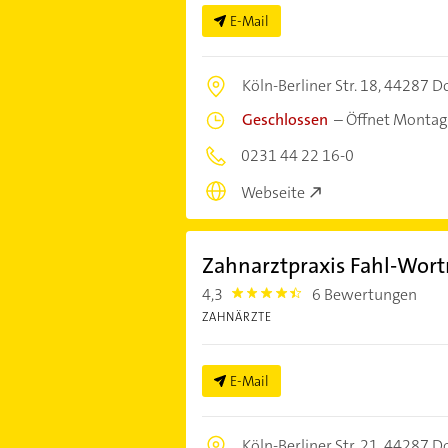
E-Mail
Köln-Berliner Str. 18,
44287 D
Geschlossen
–
Öffnet Montag
0231 44 22 16-0
Webseite
Zahnarztpraxis Fahl-Wort
4,3
6 Bewertungen
4.3
ZAHNÄRZTE
E-Mail
Köln-Berliner Str. 21,
44287 D