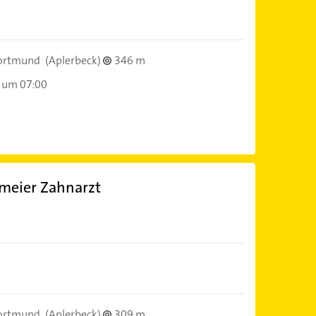
ortmund
(Aplerbeck)
346 m
 um 07:00
meier Zahnarzt
ortmund
(Aplerbeck)
309 m