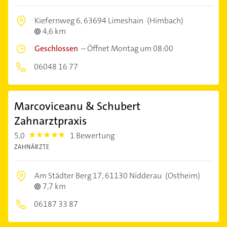
Kiefernweg 6,
63694 Limeshain
(Himbach)
4,6 km
Geschlossen
–
Öffnet Montag um 08:00
06048 16 77
Marcoviceanu & Schubert
Zahnarztpraxis
5,0
1 Bewertung
5.0
ZAHNÄRZTE
Am Städter Berg 17,
61130 Nidderau
(Ostheim)
7,7 km
06187 33 87