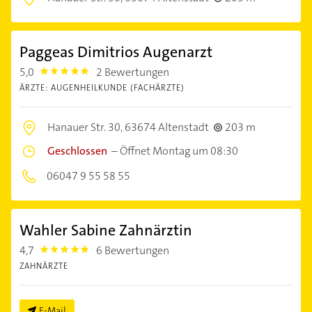
Paggeas Dimitrios Augenarzt
5,0
2 Bewertungen
5.0
ÄRZTE: AUGENHEILKUNDE (FACHÄRZTE)
Hanauer Str. 30,
63674 Altenstadt
203 m
Geschlossen
–
Öffnet Montag um 08:30
06047 9 55 58 55
Wahler Sabine Zahnärztin
4,7
6 Bewertungen
4.7000003
ZAHNÄRZTE
E-Mail