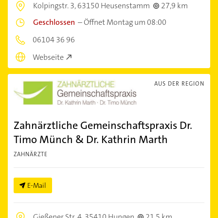
Kolpingstr. 3,
63150 Heusenstamm
27,9 km
Geschlossen
–
Öffnet Montag um 08:00
06104 36 96
Webseite
AUS DER REGION
Zahnärztliche Gemeinschaftspraxis Dr.
Timo Münch & Dr. Kathrin Marth
ZAHNÄRZTE
E-Mail
Gießener Str. 4,
35410 Hungen
21,5 km