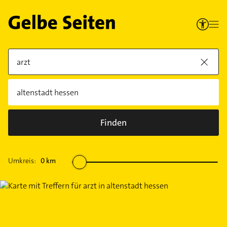
Finden
Umkreis:
0
km