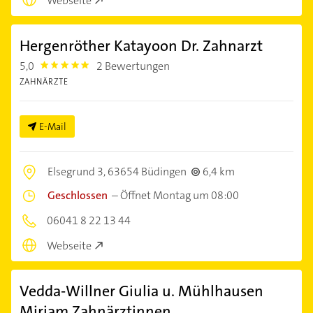
Webseite
Hergenröther Katayoon Dr. Zahnarzt
5,0
2 Bewertungen
5.0
ZAHNÄRZTE
E-Mail
Elsegrund 3,
63654 Büdingen
6,4 km
Geschlossen
–
Öffnet Montag um 08:00
06041 8 22 13 44
Webseite
Vedda-Willner Giulia u. Mühlhausen
Miriam Zahnärztinnen