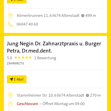
Römerbrunnen 11,
63674 Altenstadt
499 m
06047 40 60
Jung Negin Dr. Zahnarztpraxis u. Burger
Petra, Dr.med.dent.
5,0
1 Bewertung
5.0
ZAHNÄRZTE
E-Mail
Stammheimer Str. 10,
63674 Altenstadt
270 m
Geschlossen
–
Öffnet Montag um 09:00