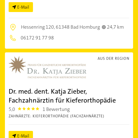
E-Mail
Hessenring 120,
61348 Bad Homburg
24,7 km
06172 91 77 98
AUS DER REGION
Dr. med. dent. Katja Zieber,
Fachzahnärztin für Kieferorthopädie
5,0
1 Bewertung
5.0
ZAHNÄRZTE: KIEFERORTHOPÄDIE (FACHZAHNÄRZTE)
E-Mail