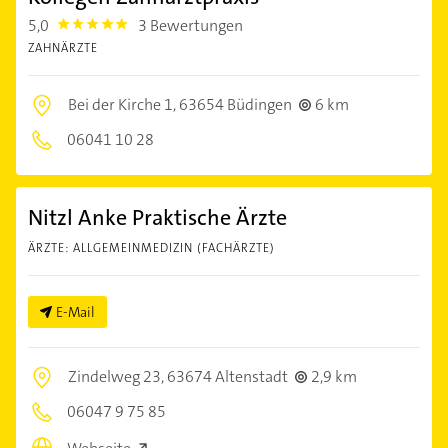
5,0
3 Bewertungen
5.0
ZAHNÄRZTE
Bei der Kirche 1,
63654 Büdingen
6 km
06041 10 28
Nitzl Anke Praktische Ärzte
ÄRZTE: ALLGEMEINMEDIZIN (FACHÄRZTE)
E-Mail
Zindelweg 23,
63674 Altenstadt
2,9 km
06047 9 75 85