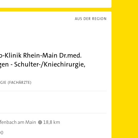
AUS DER REGION
ho-Klinik Rhein-Main Dr.med.
gen - Schulter-/Kniechirurgie,
GIE (FACHÄRZTE)
fenbach am Main
18,8 km
00