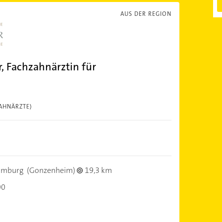
AUS DER REGION
r, Fachzahnärztin für
AHNÄRZTE)
omburg
(Gonzenheim)
19,3 km
00