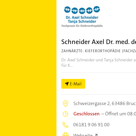
Schneider Axel Dr. med. d
ZAHNÄRZTE: KIEFERORTHOPÄDIE (FACHZ
Dr. Axel Schneider und Tanja Schneider a
für K...
E-Mail
Schweizergasse 2,
63486 Bruc
Geschlossen
–
Öffnet um 08:
06181 9 06 91 00
Webseite