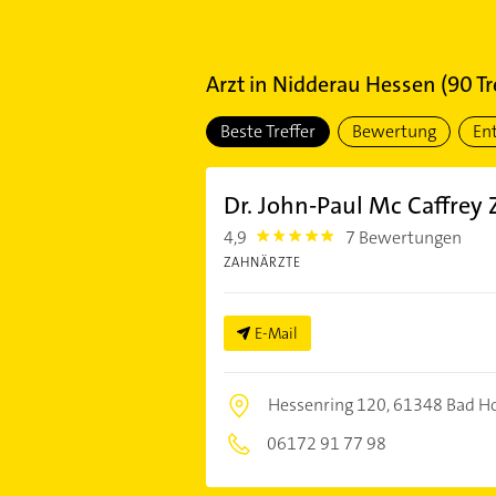
Arzt
in
Nidderau Hessen
(
90
Tr
Beste Treffer
Bewertung
En
Dr. John-Paul Mc Caffrey
4,9
7 Bewertungen
4.9
ZAHNÄRZTE
E-Mail
Hessenring 120,
61348 Bad H
06172 91 77 98