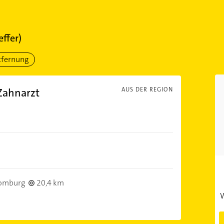
effer)
tfernung
 Zahnarzt
AUS DER REGION
omburg
20,4 km
W