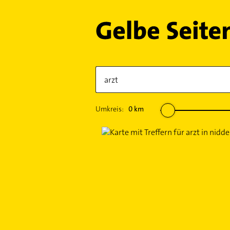
Umkreis:
0
km