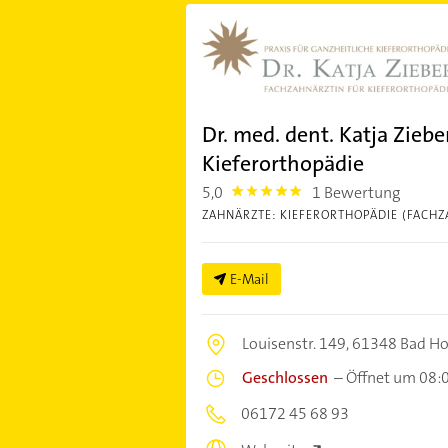
Dr. med. dent. Katja Ziebe
Kieferorthopädie
5,0
1 Bewertung
5.0
ZAHNÄRZTE: KIEFERORTHOPÄDIE (FACHZ
E-Mail
Louisenstr. 149,
61348 Bad H
Geschlossen
–
Öffnet um 08:
06172 45 68 93