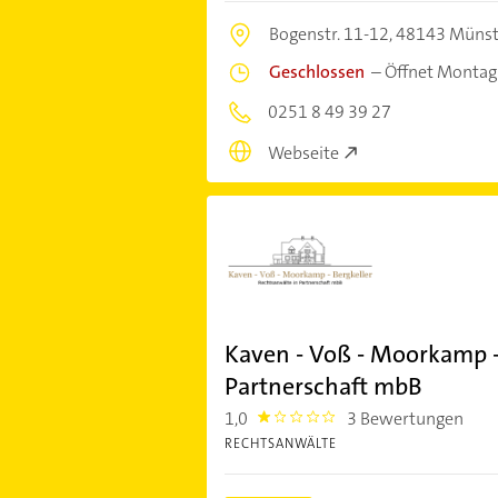
Bogenstr. 11-12,
48143 Münst
Geschlossen
–
Öffnet Montag
0251 8 49 39 27
Webseite
Kaven - Voß - Moorkamp -
Partnerschaft mbB
1,0
3 Bewertungen
1.0
RECHTSANWÄLTE