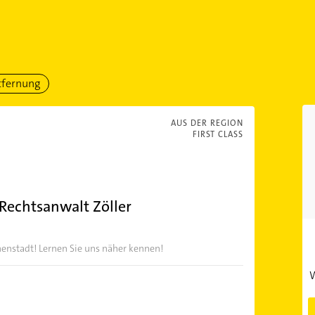
tfernung
AUS DER REGION
FIRST CLASS
 Rechtsanwalt Zöller
enstadt! Lernen Sie uns näher kennen!
W