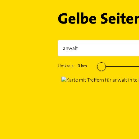
Umkreis:
0
km