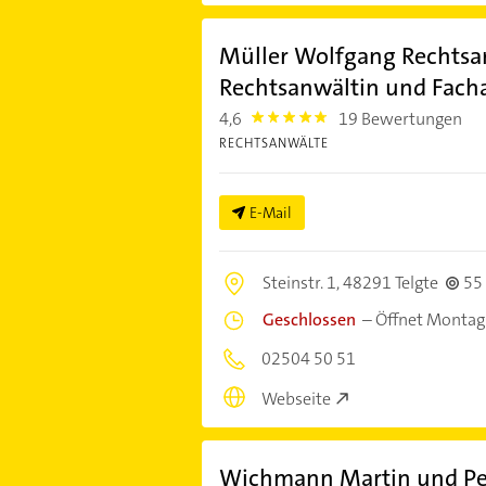
Müller Wolfgang Rechtsan
Rechtsanwältin und Facha
4,6
19 Bewertungen
4.6
RECHTSANWÄLTE
E-Mail
Steinstr. 1,
48291 Telgte
55
Geschlossen
–
Öffnet Montag
02504 50 51
Webseite
Wichmann Martin und Pe