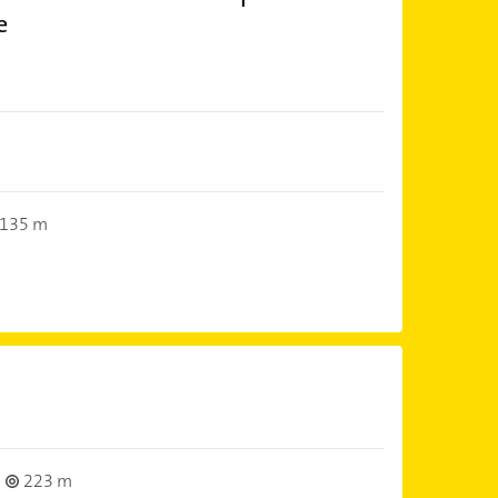
e
135 m
223 m