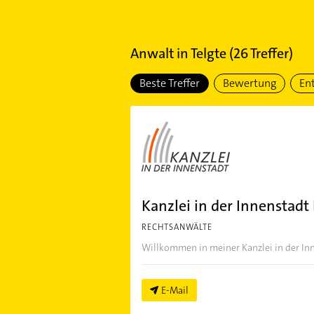
Anwalt
in
Telgte
(
26
Treffer)
Beste Treffer
Bewertung
En
Kanzlei in der Innenstadt
RECHTSANWÄLTE
Willkommen in meiner Kanzlei in der Inn
E-Mail