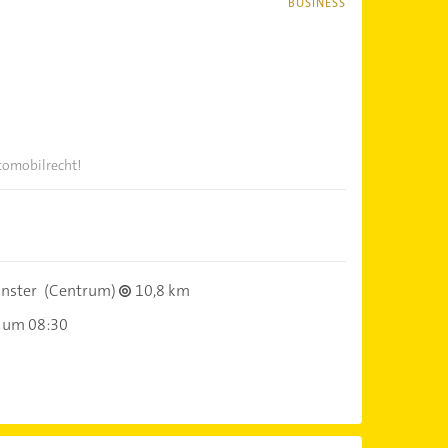
BUSINESS
tomobilrecht!
nster
(Centrum)
10,8 km
 um 08:30