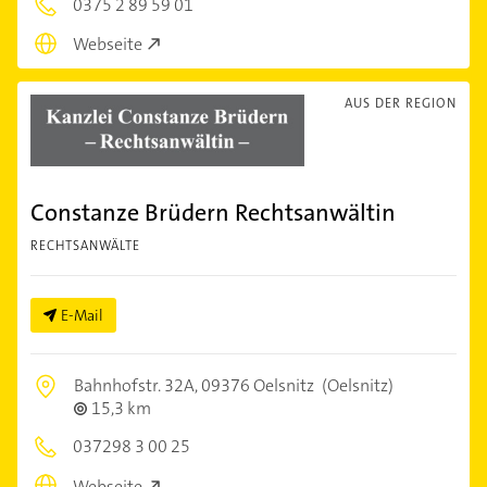
0375 2 89 59 01
Webseite
AUS DER REGION
Constanze Brüdern Rechtsanwältin
RECHTSANWÄLTE
E-Mail
Bahnhofstr. 32A,
09376 Oelsnitz
(Oelsnitz)
15,3 km
037298 3 00 25
Webseite