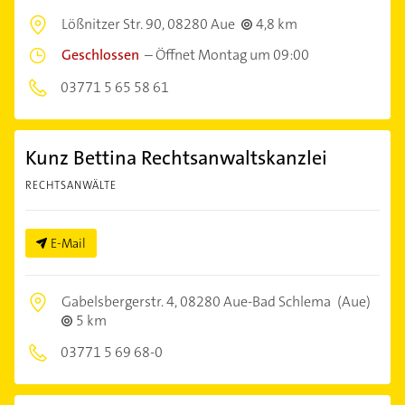
Lößnitzer Str. 90,
08280 Aue
4,8 km
Geschlossen
–
Öffnet Montag um 09:00
03771 5 65 58 61
Kunz Bettina Rechtsanwaltskanzlei
RECHTSANWÄLTE
E-Mail
Gabelsbergerstr. 4,
08280 Aue-Bad Schlema
(Aue)
5 km
03771 5 69 68-0