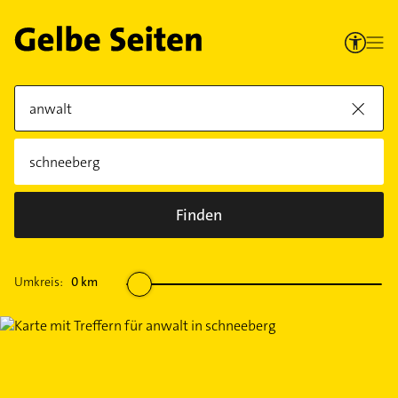
Finden
Umkreis:
0
km