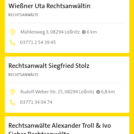
Wießner Uta Rechtsanwältin
RECHTSANWÄLTE
Mühlenweg 3,
08294 Lößnitz
6 km
03771 2 54 39 45
Rechtsanwalt Siegfried Stolz
RECHTSANWÄLTE
Rudolf-Weber-Str. 25,
08294 Lößnitz
6,8 km
03771 34 04 74
Rechtsanwälte Alexander Troll & Ivo