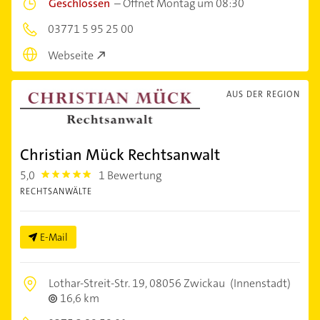
Geschlossen
–
Öffnet Montag um 08:30
03771 5 95 25 00
Webseite
AUS DER REGION
Christian Mück Rechtsanwalt
5,0
1 Bewertung
5.0
RECHTSANWÄLTE
E-Mail
Lothar-Streit-Str. 19,
08056 Zwickau
(Innenstadt)
16,6 km