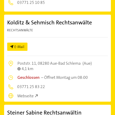
03771 25 10 85
Kolditz & Sehmisch Rechtsanwälte
RECHTSANWÄLTE
E-Mail
Poststr. 11,
08280 Aue-Bad Schlema
(Aue)
4,1 km
Geschlossen
–
Öffnet Montag um 08:00
03771 25 83 22
Webseite
Steiner Sabine Rechtsanwältin