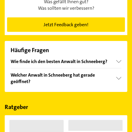
Was gefällt Ihnen gut?
Was sollten wir verbessern?
Jetzt Feedback geben!
Häufige Fragen
Wie finde ich den besten Anwalt in Schneeberg?
Vergleichen Sie alle Anbieter anhand echter
Welcher Anwalt in Schneeberg hat gerade
Kundenmeinungen und profitieren Sie von den
geöffnet?
Empfehlungen. Die Suchergebnisse können Sie sich
einfach nach
Bewertungen
sortiert anzeigen lassen.
Im Anbieter-Bereich finden Sie alle
Öffnungszeiten
.
Bitte beachten Sie, dass diese an Sonn- und
Feiertagen abweichen können.
Ratgeber