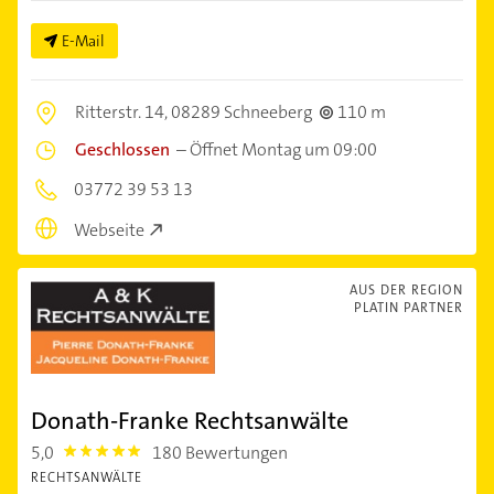
E-Mail
Ritterstr. 14,
08289 Schneeberg
110 m
Geschlossen
–
Öffnet Montag um 09:00
03772 39 53 13
Webseite
AUS DER REGION
PLATIN PARTNER
Donath-Franke Rechtsanwälte
5,0
180 Bewertungen
5.0
RECHTSANWÄLTE