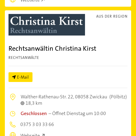
AUS DER REGION
Rechtsanwältin Christina Kirst
RECHTSANWÄLTE
E-Mail
Walther-Rathenau-Str. 22,
08058 Zwickau
(Pölbitz)
18,3 km
Geschlossen
–
Öffnet Dienstag um 10:00
0375 3 03 33 66
Webseite