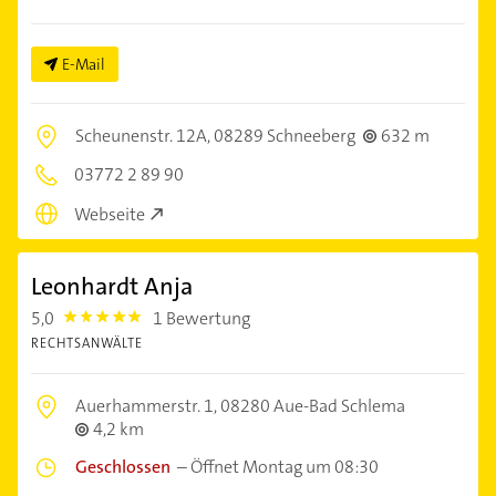
E-Mail
Scheunenstr. 12A,
08289 Schneeberg
632 m
03772 2 89 90
Webseite
Leonhardt Anja
5,0
1 Bewertung
5.0
RECHTSANWÄLTE
Auerhammerstr. 1,
08280 Aue-Bad Schlema
4,2 km
Geschlossen
–
Öffnet Montag um 08:30