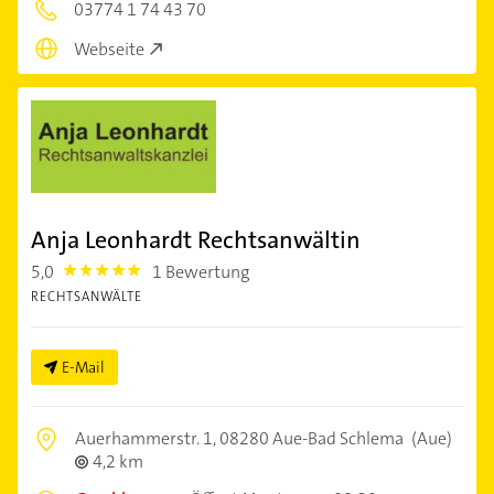
03774 1 74 43 70
Webseite
Anja Leonhardt Rechtsanwältin
5,0
1 Bewertung
5.0
RECHTSANWÄLTE
E-Mail
Auerhammerstr. 1,
08280 Aue-Bad Schlema
(Aue)
4,2 km