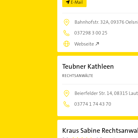
E-Mail
Bahnhofstr. 32A,
09376 Oelsn
037298 3 00 25
Webseite
Teubner Kathleen
RECHTSANWÄLTE
Beierfelder Str. 14,
08315 Laut
03774 1 74 43 70
Kraus Sabine Rechtsanwal