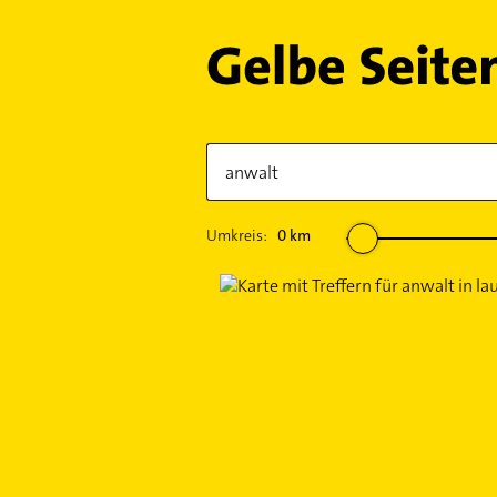
Umkreis:
0
km