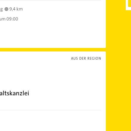
rg
9,4 km
 um 09:00
AUS DER REGION
altskanzlei