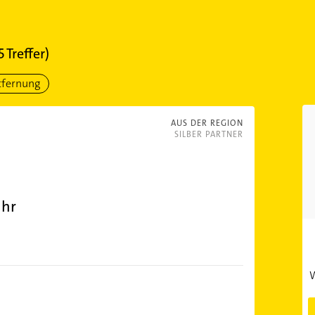
5
Treffer)
tfernung
AUS DER REGION
SILBER PARTNER
ühr
W