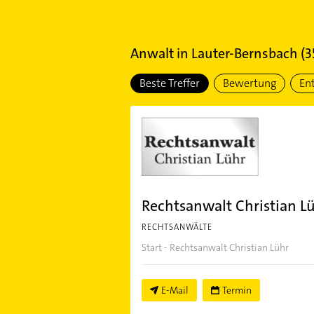
Anwalt
in
Lauter-Bernsbach
(
3
Beste Treffer
Bewertung
En
Rechtsanwalt Christian L
RECHTSANWÄLTE
Start - Rechtsanwalt Christian Lühr
E-Mail
Termin