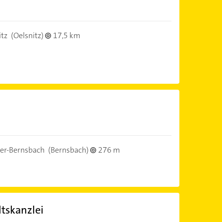
itz
(Oelsnitz)
17,5 km
er-Bernsbach
(Bernsbach)
276 m
tskanzlei