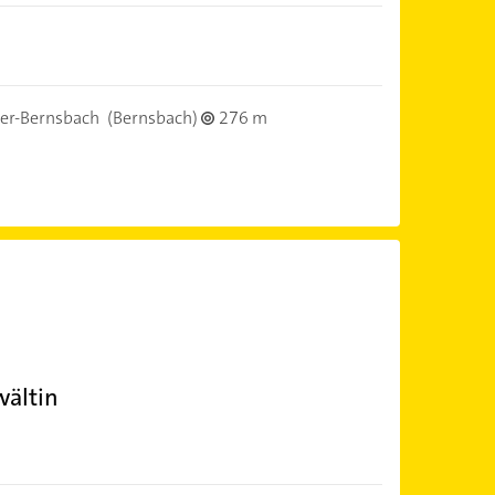
er-Bernsbach
(Bernsbach)
276 m
wältin