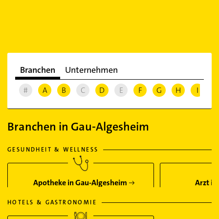
Branchen
Unternehmen
#
A
B
C
D
E
F
G
H
I
J
Branchen in Gau-Algesheim
GESUNDHEIT & WELLNESS
Apotheke in Gau-Algesheim
Arzt i
HOTELS & GASTRONOMIE