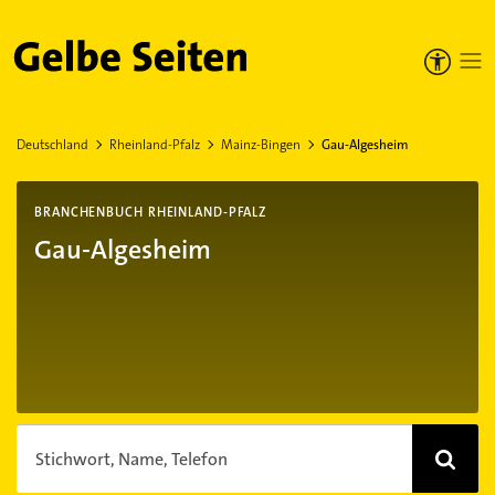
Gelbe Seiten
Deutschland
Rheinland-Pfalz
Mainz-Bingen
Gau-Algesheim
BRANCHENBUCH RHEINLAND-PFALZ
Gau-Algesheim
Stichwort, Name, Telefon