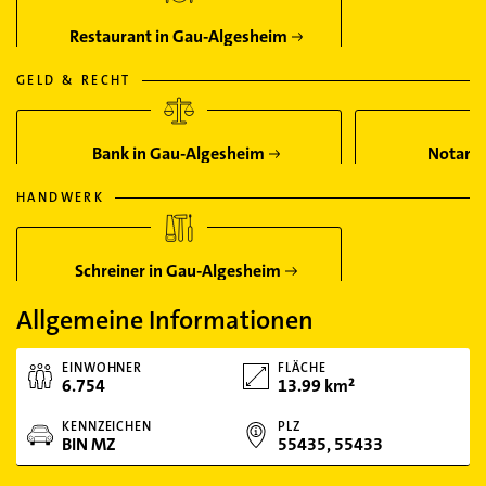
Restaurant in Gau-Algesheim
GELD & RECHT
Bank in Gau-Algesheim
Notar i
HANDWERK
Schreiner in Gau-Algesheim
Allgemeine Informationen
EINWOHNER
FLÄCHE
6.754
13.99 km²
KENNZEICHEN
PLZ
BIN MZ
55435, 55433