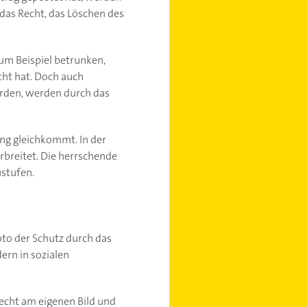
 das Recht, das Löschen des
zum Beispiel betrunken,
cht hat. Doch auch
rden, werden durch das
hung gleichkommt. In der
erbreitet. Die herrschende
ustufen.
oto der Schutz durch das
dern in sozialen
Recht am eigenen Bild und