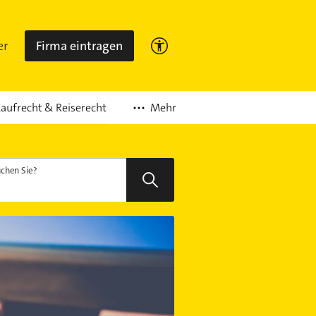
er
Firma eintragen
Mehr
aufrecht & Reiserecht
chen Sie?