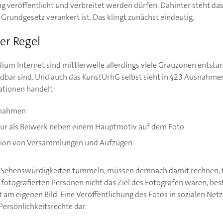
ng veröffentlicht und verbreitet werden dürfen. Dahinter steht da
Grundgesetz verankert ist. Das klingt zunächst eindeutig.
r Regel
dium Internet sind mittlerweile allerdings viele Grauzonen entsta
bar sind. Und auch das KunstUrhG selbst sieht in §23 Ausnahmen
ationen handelt:
ufnahmen
nur als Beiwerk neben einem Hauptmotiv auf dem Foto
tion von Versammlungen und Aufzügen
or Sehenswürdigkeiten tummeln, müssen demnach damit rechnen, f
 fotografierten Personen nicht das Ziel des Fotografen waren, bes
am eigenen Bild. Eine Veröffentlichung des Fotos in sozialen Netz
 Persönlichkeitsrechte dar.