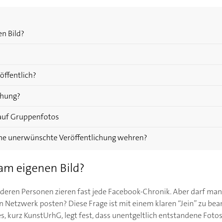
en Bild?
öffentlich?
ichung?
 auf Gruppenfotos
ine unerwünschte Veröffentlichung wehren?
 am eigenen Bild?
deren Personen zieren fast jede Facebook-Chronik. Aber darf m
n Netzwerk posten? Diese Frage ist mit einem klaren “Jein” zu be
, kurz KunstUrhG, legt fest, dass unentgeltlich entstandene Foto