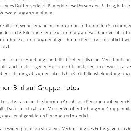
eines Dritten verletzt. Bemerkt diese Person den Beitrag, hat sie
ie Verwendung abzumahnen.
r Fall sein, wenn jemand in einer kompromittierenden Situation, 
anderer das Bild ohne seine Zustimmung auf Facebook veröffentli
die ohne Zustimmung der abgelichteten Person veröffentlicht wu
hützt.
 ein Like eine Handlung darstellt, die ebenfalls einer Veröffentlic
halte auch in der eigenen Facebook-Chronik, der Inhalt wird also v
iert allerdings dazu, den Like als bloße Gefallensbekundung einz
nen Bild auf Gruppenfotos
ythos, dass ab einer bestimmten Anzahl von Personen auf einem F
llt. Das ist ein Irrglaube. Vor der Veröffentlichung von Gruppenbil
gung aller abgebildeten Personen erforderlich.
rson widerspricht, verstößt eine Verbreitung des Fotos gegen das 