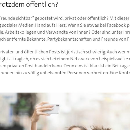
Trotzdem öffentlich?
r Freunde sichtbar” gepostet wird, privat oder öffentlich? Mit diese
ng sozialer Medien. Hand aufs Herz: Wenn Sie etwas bei Facebook 
de, Arbeitskollegen und Verwandte von Ihnen? Oder sind unter Ih
auch entfernte Bekannte, Partybekanntschaften und Freunde von 
vaten und öffentlichen Posts ist juristisch schwierig. Auch wenn 
olgt, ist fraglich, ob es sich bei einem Netzwerk von beispielsweis
 privaten Post handeln kann. Denn eins ist klar: Ist ein Beitrag 
reunden hin zu völlig unbekannten Personen verbreiten. Eine Kont