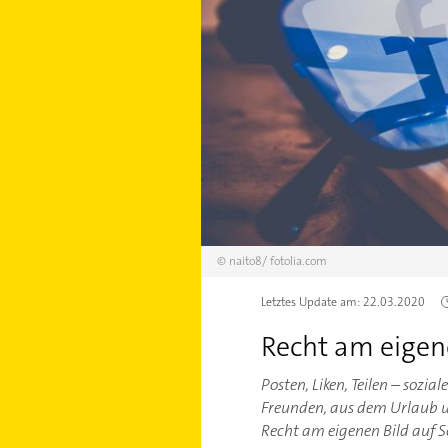
©
naito8/
fotolia.com
Letztes Update am:
22.03.2020
Recht am eigene
Posten, Liken, Teilen – soz
Freunden, aus dem Urlaub un
Recht am eigenen Bild auf 