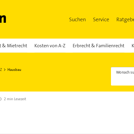
Suchen
Service
Ratgeb
t & Mietrecht
Kosten von A-Z
Erbrecht & Familienrecht
K
-Z
Hausbau
Wonach su
2 min
Lesezeit