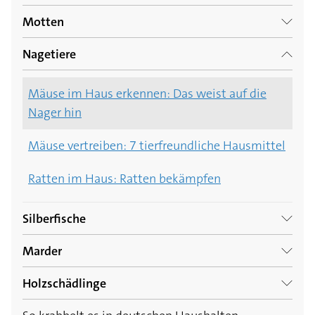
Motten
Kakerlaken erkennen: Das kennzeichnet einen
Befall durch Küchenschaben
Nagetiere
Lebensmittelmotten erkennen: Die Spuren der
Schädlinge
Kakerlaken bekämpfen: Das hilft gegen
Mäuse im Haus erkennen: Das weist auf die
Küchenschaben
Nager hin
Lebensmittelmotten bekämpfen: Genialer
Föhn-Trick hilft!
Mäuse vertreiben: 7 tierfreundliche Hausmittel
Kleidermotten bekämpfen: 7 Tipps gegen die
Ratten im Haus: Ratten bekämpfen
fiesen Schädlinge
Silberfische
Marder
Silberfische bekämpfen: So werden Sie die
Tierchen los
Holzschädlinge
Marder vertreiben: Den umtriebigen
Untermieter loswerden
Woher kommen Silberfische? Die wichtigsten