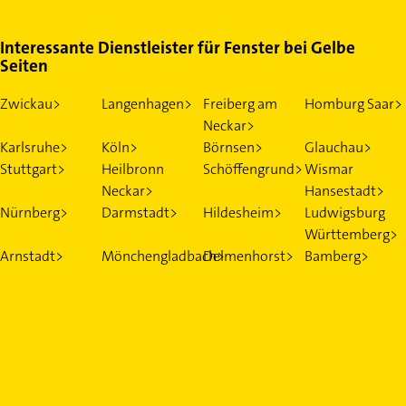
Interessante Dienstleister für Fenster bei Gelbe
Seiten
Zwickau>
Langenhagen>
Freiberg am
Homburg Saar>
Neckar>
Karlsruhe>
Köln>
Börnsen>
Glauchau>
Stuttgart>
Heilbronn
Schöffengrund>
Wismar
Neckar>
Hansestadt>
Nürnberg>
Darmstadt>
Hildesheim>
Ludwigsburg
Württemberg>
Arnstadt>
Mönchengladbach>
Delmenhorst>
Bamberg>