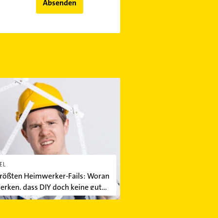
Absenden
Rohrreinigung?
ten Heimwerker-Fails: Woran Sie merken, dass DIY doch keine gut
EL
größten Heimwerker-Fails: Woran
erken, dass DIY doch keine gute
 war