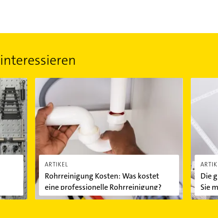
interessieren
ennen Heimwerker Qualität?
Rohrreinigung Kosten: Was kostet eine professionelle 
Die größ
ARTIKEL
ARTIK
Rohrreinigung Kosten: Was kostet
Die 
eine professionelle Rohrreinigung?
Sie m
Idee