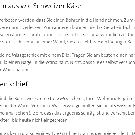
en aus wie Schweizer Käse
h verboten werden, dass Sie einen Bohrer in die Hand nehmen. Zum
ndere damit verletzen. Zum anderen können Sie das Gerät einfach n
ar zustande – Gratulation. Doch sind diese für gewöhnlich zu dünn,
 stört sich schon an einer Wand, die aussieht wie ein löchriger Käs
kleine Missgeschick mit einem Bild. Fragen Sie am besten einen ha
 Bild einen Nagel in die Wand haut. Nicht, dass Sie es selbst versu
er Wand haben.
gen schief
sind die Kunstwerke eine tolle Möglichkeit, Ihrer Wohnung Esprit 
ef an der Wand. Von einer Wasserwaage wollen Sie nichts wissen. B
hmal sehen Sie ein, dass das Ergebnis schräg ist und verschie
Später” bis heute nicht eingetreten.
ng überhaupt so einiges: Die Gardinenstange, der Spiegel, der LED