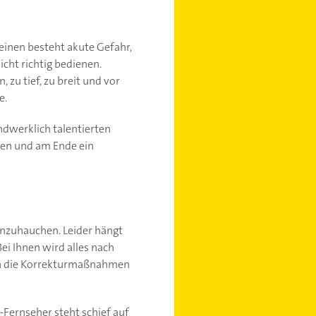
 einen besteht akute Gefahr,
icht richtig bedienen.
 zu tief, zu breit und vor
e.
ndwerklich talentierten
chen und am Ende ein
einzuhauchen. Leider hängt
ei Ihnen wird alles nach
ben die Korrekturmaßnahmen
-Fernseher steht schief auf