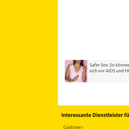
Safer Sex: So können Sie sich vo
Safer Sex: So könne
sich vor AIDS und H
schützen
Interessante Dienstleister f
Güstrow>