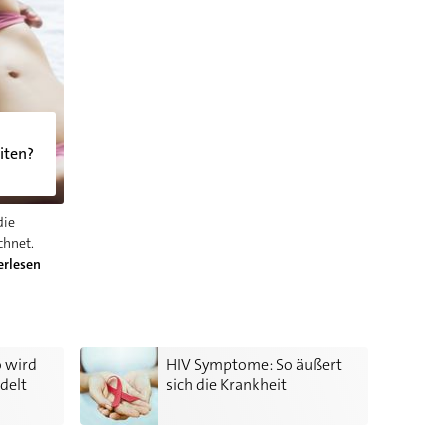
iten?
die
chnet.
erlesen
ankheit behandelt
HIV Symptome: So äußert sich die Krankheit
o wird
HIV Symptome: So äußert
delt
sich die Krankheit