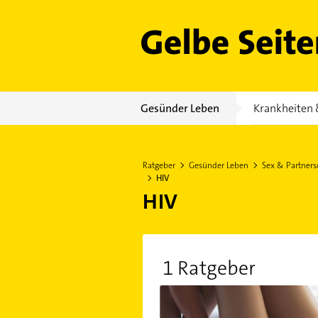
Gelbe Seiten
Gesünder Leben
Krankheiten 
Ratgeber
Gesünder Leben
Sex & Partners
HIV
HIV
1 Ratgeber
Was sind Geschlechtskrankheite