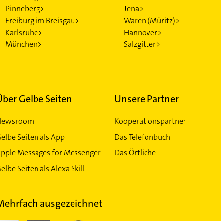
Pinneberg>
Jena>
Freiburg im Breisgau>
Waren (Müritz)>
Karlsruhe>
Hannover>
München>
Salzgitter>
Über Gelbe Seiten
Unsere Partner
Newsroom
Kooperationspartner
elbe Seiten als App
Das Telefonbuch
Apple Messages for Messenger
Das Örtliche
elbe Seiten als Alexa Skill
Mehrfach ausgezeichnet