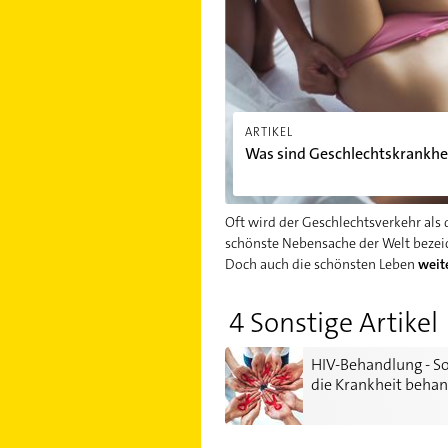
ARTIKEL
Was sind Geschlechtskrankhe
Oft wird der Geschlechtsverkehr als 
schönste Nebensache der Welt bezei
Doch auch die schönsten Leben
weit
4 Sonstige Artikel
HIV-Behandlung - So wird die Kr
HIV-Behandlung - S
die Krankheit behan