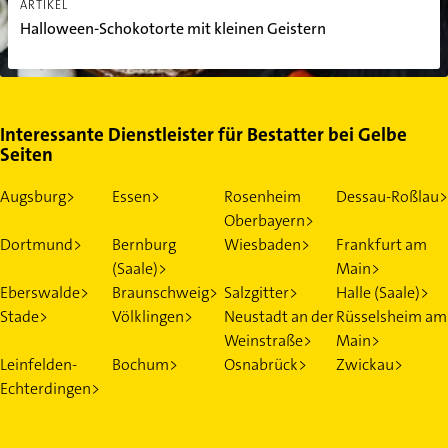
ARTIKEL
Halloween-Schokotorte mit kleinen Geistern
Interessante Dienstleister für Bestatter bei Gelbe
Seiten
Augsburg>
Essen>
Rosenheim
Dessau-Roßlau>
Oberbayern>
Dortmund>
Bernburg
Wiesbaden>
Frankfurt am
(Saale)>
Main>
Eberswalde>
Braunschweig>
Salzgitter>
Halle (Saale)>
Stade>
Völklingen>
Neustadt an der
Rüsselsheim am
Weinstraße>
Main>
Leinfelden-
Bochum>
Osnabrück>
Zwickau>
Echterdingen>