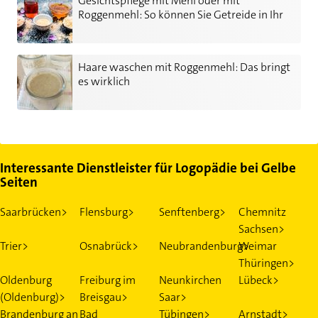
Gesichtspflege mit Mehl oder mit
Roggenmehl: So können Sie Getreide in Ihr
Beautyprogramm integrieren
Haare waschen mit Roggenmehl: Das bringt es wirklich
Haare waschen mit Roggenmehl: Das bringt
es wirklich
Interessante Dienstleister für Logopädie bei Gelbe
Seiten
Saarbrücken>
Flensburg>
Senftenberg>
Chemnitz
Sachsen>
Trier>
Osnabrück>
Neubrandenburg>
Weimar
Thüringen>
Oldenburg
Freiburg im
Neunkirchen
Lübeck>
(Oldenburg)>
Breisgau>
Saar>
Brandenburg an
Bad
Tübingen>
Arnstadt>