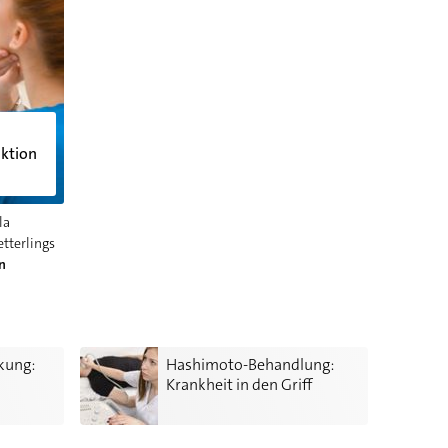
nktion
la
tterlings
n
 Hashimoto-Thyreoiditis?
Hashimoto-Behandlung: Krankheit in den Griff bek
kung:
Hashimoto-Behandlung:
Krankheit in den Griff
bekommen