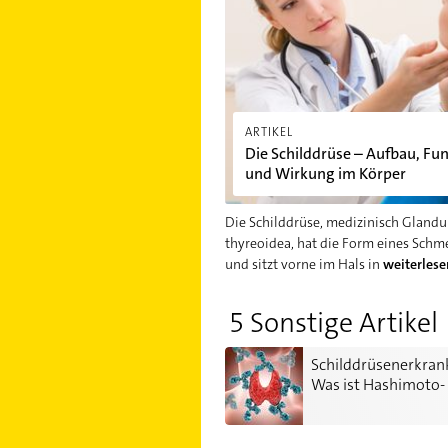
ARTIKEL
Die Schilddrüse – Aufbau, Fu
und Wirkung im Körper
Die Schilddrüse, medizinisch Glandu
thyreoidea, hat die Form eines Schme
und sitzt vorne im Hals in
weiterlese
5 Sonstige Artikel
Schilddrüsenerkrankung: Was ist
Schilddrüsenerkran
Was ist Hashimoto-
Thyreoiditis?