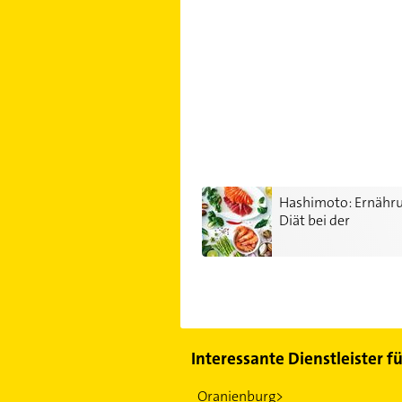
Hashimoto: Ernährung & Diät be
Hashimoto: Ernähr
Diät bei der
Schilddrüsenerkra
Interessante Dienstleister f
Oranienburg>