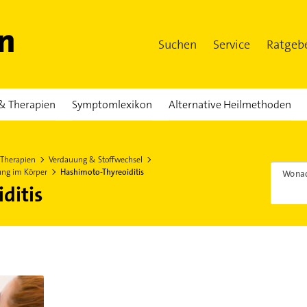
Suchen
Service
Ratgeb
& Therapien
Symptomlexikon
Alternative Heilmethoden
 Therapien
Verdauung & Stoffwechsel
ung im Körper
Hashimoto-Thyreoiditis
Wonac
ditis
ion und Wirkung im Körper