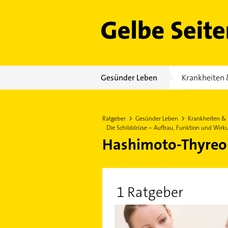
Gelbe Seiten
Gesünder Leben
Krankheiten 
Ratgeber
Gesünder Leben
Krankheiten &
Die Schilddrüse – Aufbau, Funktion und Wirk
Hashimoto-Thyreoi
1 Ratgeber
Die Schilddrüse – Aufbau, Funkt