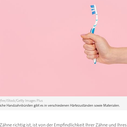
ire/iStock/Getty Images Plus
he Handzahnbürsten gibt es in verschiedenen Härtezuständen sowie Materialen.
Zähne richtig ist, ist von der Empfindlichkeit Ihrer Zähne und Ihre