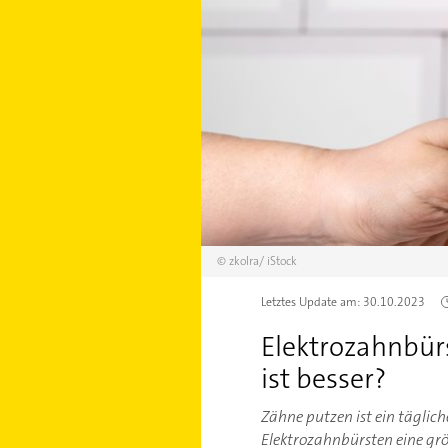
©
zkolra/
iStock
Letztes Update am:
30.10.2023
Elektrozahnbür
ist besser?
Zähne putzen ist ein täglic
Elektrozahnbürsten eine gr