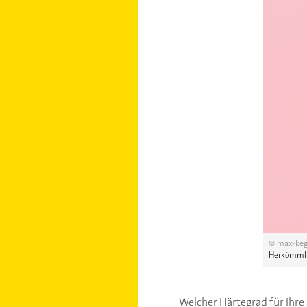
© max-kegf
Herkömmlic
Welcher Härtegrad für Ihre 