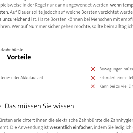
spielsweise in der Regel nur dann angewendet werden,
wenn tempo
eten
. Auf Dauer sollte jedoch auf weiche Borsten verzichtet werde
s unzureichend
ist. Harte Borsten können bei Menschen mit empf
hren. Wer auf Nummer sicher gehen möchte, sollte beim alltäglic
ndzahnbürste
Vorteile
Bewegungen müsse
terie- oder Akkulaufzeit
Erfordert eine eff
Kann bei zu viel 
: Das müssen Sie wissen
sten erleichtert Ihnen die elektrische Zahnbürste die Zahnhygiene
immt. Die Anwendung ist
wesentlich einfacher
, indem Sie ledigli