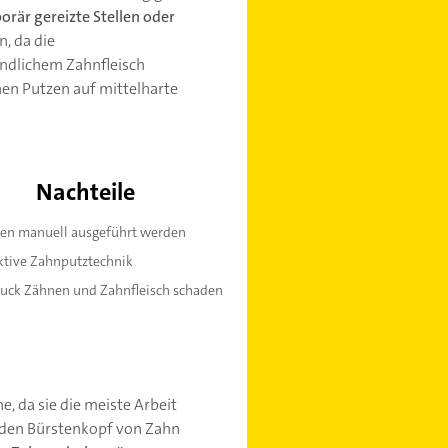
rär gereizte Stellen oder
n, da die
indlichem Zahnfleisch
hen Putzen auf mittelharte
Nachteile
n manuell ausgeführt werden
ektive Zahnputztechnik
Druck Zähnen und Zahnfleisch schaden
, da sie die meiste Arbeit
ch den Bürstenkopf von Zahn