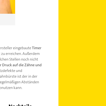
rsteller eingebaute
Timer
it zu erreichen. Außerdem
lchen Stellen noch nicht
r Druck auf die Zähne und
tzdefekte und
hnbürste ist der in der
n regelmäßigen Abständen
abnutzen kann.