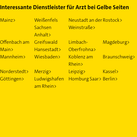
Interessante Dienstleister für Arzt bei Gelbe Seiten
Mainz>
Weißenfels
Neustadt an der
Rostock>
Sachsen
Weinstraße>
Anhalt>
Offenbach am
Greifswald
Limbach-
Magdeburg>
Main>
Hansestadt>
Oberfrohna>
Mannheim>
Wiesbaden>
Koblenz am
Braunschweig>
Rhein>
Norderstedt>
Merzig>
Leipzig>
Kassel>
Göttingen>
Ludwigshafen
Homburg Saar>
Berlin>
am Rhein>