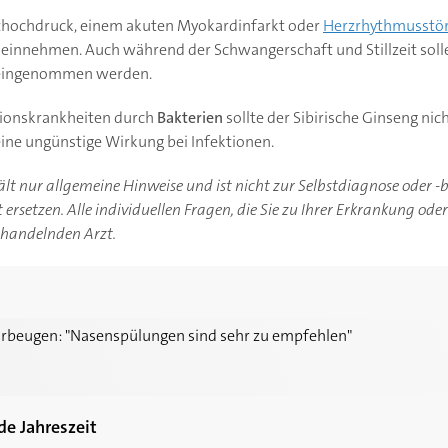
thochdruck, einem akuten Myokardinfarkt oder
Herzrhythmusstö
ht einnehmen. Auch während der Schwangerschaft und Stillzeit sol
t eingenommen werden.
tionskrankheiten durch
Bakterien
sollte der Sibirische Ginseng ni
eine ungünstige Wirkung bei Infektionen.
hält nur allgemeine Hinweise und ist nicht zur Selbstdiagnose oder 
ersetzen. Alle individuellen Fragen, die Sie zu Ihrer Erkrankung ode
ehandelnden Arzt.
asenspülungen sind sehr zu empfehlen"
orbeugen: "Nasenspülungen sind sehr zu empfehlen"
de Jahreszeit