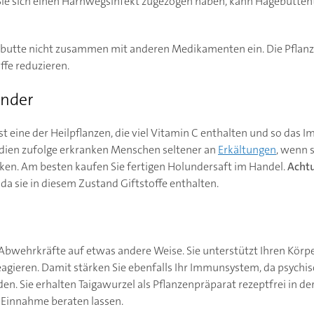
 Sie sich einen Harnwegsinfekt zugezogen haben, kann Hagebutte
utte nicht zusammen mit anderen Medikamenten ein. Die Pflanze
fe reduzieren.
under
t eine der Heilpflanzen, die viel Vitamin C enthalten und so das
dien zufolge erkranken Menschen seltener an
Erkältungen
, wenn 
nken. Am besten kaufen Sie fertigen Holundersaft im Handel.
Acht
 da sie in diesem Zustand Giftstoffe enthalten.
 Abwehrkräfte auf etwas andere Weise. Sie unterstützt Ihren Körp
reagieren. Damit stärken Sie ebenfalls Ihr Immunsystem, da psychi
. Sie erhalten Taigawurzel als Pflanzenpräparat rezeptfrei in d
n Einnahme beraten lassen.