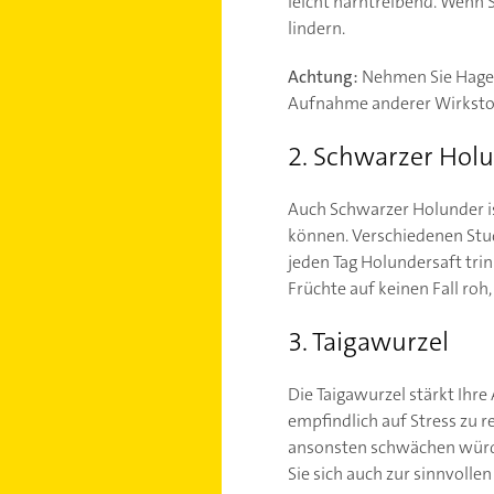
leicht harntreibend. Wenn
lindern.
Achtung:
Nehmen Sie Hageb
Aufnahme anderer Wirkstof
2. Schwarzer Hol
Auch Schwarzer Holunder is
können. Verschiedenen Stu
jeden Tag Holundersaft tri
Früchte auf keinen Fall roh,
3. Taigawurzel
Die Taigawurzel stärkt Ihre
empfindlich auf Stress zu 
ansonsten schwächen würden
Sie sich auch zur sinnvolle