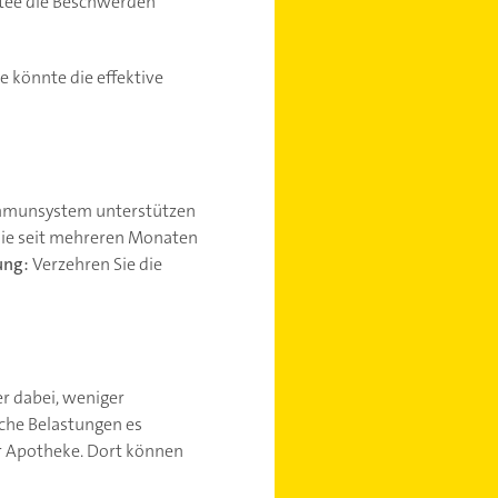
ntee die Beschwerden
 könnte die effektive
 Immunsystem unterstützen
sie seit mehreren Monaten
ung:
Verzehren Sie die
er dabei, weniger
sche Belastungen es
er Apotheke. Dort können