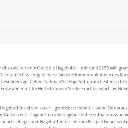
hält so viel Vitamin C wie die Hagebutte – mit rund 1250 Millig
. Da Vitamin C wichtig für verschiedene Immunfunktionen des Körp
besonders gut helfen. Nehmen Sie Hagebutten am besten so frisch
 Ernte abnimmt. Im Herbst können Sie die Früchte jedoch bis No
 Hagebutten extrem sauer – genießbarer sind sie, wenn Sie darau
. Getrocknete Hagebutten und Hagebuttentee enthalten zwar nich
 dennoch sehr gesund. Hagebuttentee soll zum Beispiel Fieber senk