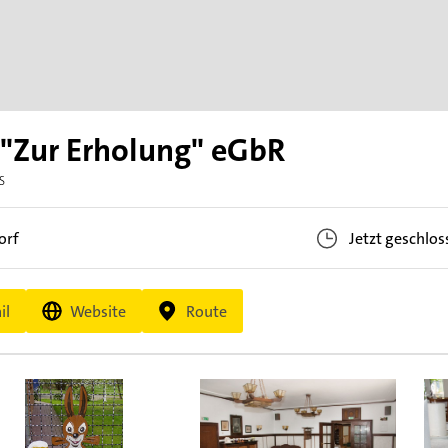
"Zur Erholung" eGbR
S
orf
Jetzt geschlos
il
Website
Route