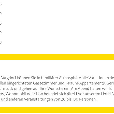
0
0
0
0
0
urgdorf können Sie in familiärer Atmosphäre alle Variationen der
ollen eingerichteten Gästezimmer und 1-Raum-Appartements. Gern 
ühstück und gehen auf Ihre Wünsche ein. Am Abend halten wir für S
kw, Wohnmobil oder Lkw befindet sich direkt vor unserem Hotel, 
n und anderen Veranstaltungen von 20 bis 130 Personen.