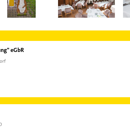
ung" eGbR
orf
0