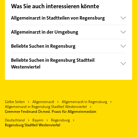
Adresse oder Mail in unserem Kontaktdaten-Bereich
Was Sie auch interessieren könnte
auswählen. Hier finden Sie alle
Kontaktdaten
.
Allgemeinarzt in Stadtteilen von Regensburg
Burgweinting-Harting
Allgemeinarzt in der Umgebung
Großprüfening-Dechbetten-Königswiesen
Lappersdorf
Innenstadt
Beliebte Suchen in Regensburg
Pentling
Kasernenviertel
Bestatter
Sinzing
Beliebte Suchen in Regensburg Stadtteil
Konradsiedlung-Wutzlhofen
Bauunternehmen
Westenviertel
Tegernheim
Kumpfmühl-Ziegetsdorf-Neuprüll
Heizung & Sanitär
Zeitlarn
Steuerberater
Ostenviertel
Lüftungsanlagen
Barbing
Heizung & Sanitär
Reinhausen
Heizungsbauer
Neutraubling
Lüftungsanlagen
Weichs
Heizungsfirmen
Gelbe Seiten
Allgemeinarzt
Allgemeinarzt in Regensburg
Donaustauf
Heizungsbauer
Allgemeinarzt in Regensburg Stadtteil Westenviertel
Zahnarzt
Bad Abbach
Heizungsfirmen
Gremmer Ferdinand Dr.med. Praxis für Allgemeinmedizin
Rechtsanwalt
Wenzenbach
Zahnarzt
Deutschland
Bayern
Regensburg
Elektroinstallation
Regensburg Stadtteil Westenviertel
Immobilien
Elektriker