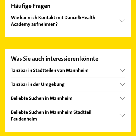
Häufige Fragen
Wie kann ich Kontakt mit Dance&Health
Academy aufnehmen?
Es ist sehr einfach Kontakt mit Dance&Health
Academy aufzunehmen. Einfach die passenden
Kontaktmöglichkeiten wie Adresse oder Mail in
unserem Kontaktdaten-Bereich auswählen. Hier
Was Sie auch interessieren könnte
finden Sie alle
Kontaktdaten
.
Tanzbar in Stadtteilen von Mannheim
Quadrate
Tanzbar in der Umgebung
Ludwigshafen am Rhein
Beliebte Suchen in Mannheim
Lampertheim
Kanalreinigung
Mutterstadt
Beliebte Suchen in Mannheim Stadtteil
Immobilien
Feudenheim
Frankenthal (Pfalz)
Immobilienmakler
Heidelberg
Putzfrau
Ärztehaus