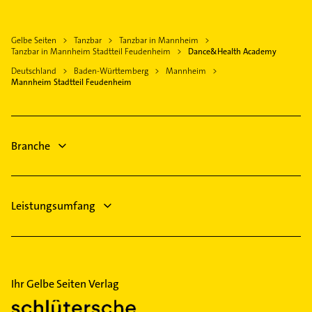
Hockenheim
Gebäudereinigung
Hausarzt
Worms
Hausarzt
Allgemeinarzt
Gelbe Seiten
Tanzbar
Tanzbar in Mannheim
Speyer
Allgemeinarzt
Tanzbar in Mannheim Stadtteil Feudenheim
Dance&Health Academy
Arzt
Bensheim
Arzt
Deutschland
Baden-Württemberg
Mannheim
Bauunternehmen
Zahnarzt
Mannheim Stadtteil Feudenheim
Schreiner
Phoniatrie
Physikalische Therapie
Logopädie
Immobilien
Branche
Immobilienmakler
Leistungsumfang
Ihr Gelbe Seiten Verlag