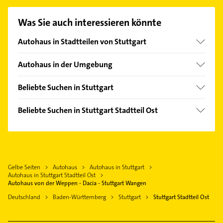
Einfach die passenden Kontaktmöglichkeiten wie
Adresse oder Mail in unserem Kontaktdaten-Bereich
Was Sie auch interessieren könnte
auswählen. Hier finden Sie alle
Kontaktdaten
.
Autohaus in Stadtteilen von Stuttgart
Bad Cannstatt
Autohaus in der Umgebung
Botnang
Fellbach
Feuerbach
Beliebte Suchen in Stuttgart
Esslingen am Neckar
Möhringen
Zahnarzt
Ostfildern
Beliebte Suchen in Stuttgart Stadtteil Ost
Mitte
Dachdecker
Waiblingen
Zahnarzt
Nord
Gartenbau & Landschaftsbau
Kornwestheim
Maler
Obertürkheim
Steuerberater
Korntal-Münchingen
Steuerberater
Plieningen
Phoniatrie
Remseck am Neckar
Gelbe Seiten
Autohaus
Autohaus in Stuttgart
Putzfrau
Süd
Logopädie
Autohaus in Stuttgart Stadtteil Ost
Weinstadt
Gebäudereinigung
Autohaus von der Weppen - Dacia - Stuttgart Wangen
Untertürkheim
Putzfrau
Leinfelden-Echterdingen
Bestatter
Deutschland
Baden-Württemberg
Stuttgart
Stuttgart Stadtteil Ost
Vaihingen
Gebäudereinigung
Gerlingen
Dachdecker
Weilimdorf
Fensterbauer