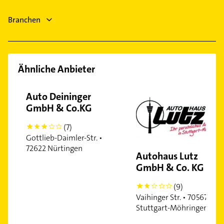
Bauunternehmen
Zuffenhausen
Fenster
Hausarzt
Branchen
Allgemeinarzt
Ähnliche Anbieter
Auto Deininger
GmbH & Co.KG
(7)
3
Gottlieb-Daimler-Str. •
72622 Nürtingen
Autohaus Lutz
GmbH & Co. KG
(9)
2
Vaihinger Str. • 70567
Stuttgart-Möhringen