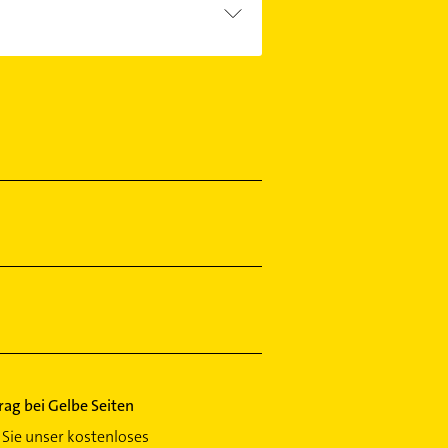
 Einfach die passenden
 Sie alle
Kontaktdaten
.
trag bei Gelbe Seiten
Sie unser kostenloses