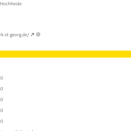
-Hochheide
k-st-georg.de/
i
00
00
00
00
00