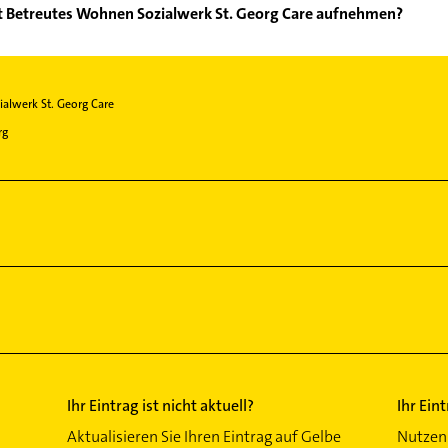
m ALPHA und Sozialwerk St. Georg.
t Betreutes Wohnen Sozialwerk St. Georg Care aufnehmen?
mbulant Betreutes Wohnen Sozialwerk St. Georg Care aufzunehmen.
der Mail in unserem Kontaktdaten-Bereich auswählen. Hier finden
alwerk St. Georg Care
rg
Ihr Eintrag ist nicht aktuell?
Ihr Ein
Aktualisieren Sie Ihren Eintrag auf Gelbe
Nutzen 