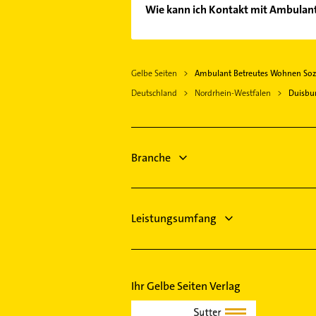
Das Angebot umfasst unter andere
Wie kann ich Kontakt mit Ambulan
Es ist sehr einfach Kontakt mit A
Kontaktmöglichkeiten wie Adresse o
Gelbe Seiten
Ambulant Betreutes Wohnen Sozi
Deutschland
Nordrhein-Westfalen
Duisbu
Branche
Leistungsumfang
Ihr Gelbe Seiten Verlag