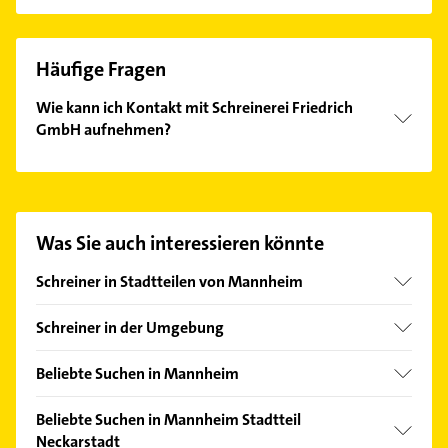
Häufige Fragen
Wie kann ich Kontakt mit Schreinerei Friedrich
GmbH aufnehmen?
Es ist sehr einfach Kontakt mit Schreinerei Friedrich
GmbH aufzunehmen. Einfach die passenden
Kontaktmöglichkeiten wie Adresse oder Mail in
unserem Kontaktdaten-Bereich auswählen. Hier
Was Sie auch interessieren könnte
finden Sie alle
Kontaktdaten
.
Schreiner in Stadtteilen von Mannheim
Feudenheim
Schreiner in der Umgebung
Friedrichsfeld
Ludwigshafen am Rhein
Käfertal
Beliebte Suchen in Mannheim
Viernheim
Neckarau
Dachdecker
Frankenthal (Pfalz)
Beliebte Suchen in Mannheim Stadtteil
Rheinau
Bauunternehmen
Neckarstadt
Edingen-Neckarhausen