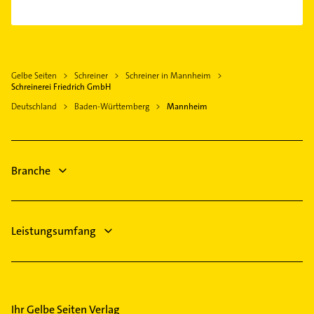
Sandhofen
Gartenbau & Landschaftsbau
Ladenburg
Bauunternehmen
Schwetzingerstadt
Bestatter
Mutterstadt
Gartenbau & Landschaftsbau
Seckenheim
Rohrreinigung
Lampertheim
Maler
Vogelstang
Lackiererei
Gelbe Seiten
Schreiner
Schreiner in Mannheim
Maxdorf
Phoniatrie
Schreinerei Friedrich GmbH
Maler
Dannstadt-Schauernheim
Logopädie
Deutschland
Baden-Württemberg
Mannheim
Physikalische Therapie
Schriesheim
Immobilien
Physiotherapie
Immobilienmakler
Krankengymnastik
Physikalische Therapie
Branche
Physiotherapie
Krankengymnastik
Leistungsumfang
Ihr Gelbe Seiten Verlag