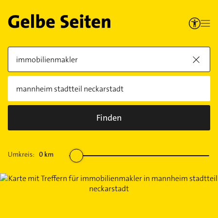
Finden
Umkreis:
0
km