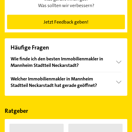
Was sollten wir verbessern?
Jetzt Feedback geben!
Häufige Fragen
Wie finde ich den besten Immobilienmakler in
Mannheim Stadtteil Neckarstadt?
Vergleichen Sie alle Anbieter anhand echter
Welcher Immobilienmakler in Mannheim
Kundenmeinungen und profitieren Sie von den
Stadtteil Neckarstadt hat gerade geöffnet?
Empfehlungen. Die Suchergebnisse können Sie sich
einfach nach
Bewertungen
sortiert anzeigen lassen.
Im Anbieter-Bereich finden Sie alle
Öffnungszeiten
.
Bitte beachten Sie, dass diese an Sonn- und
Feiertagen abweichen können.
Ratgeber