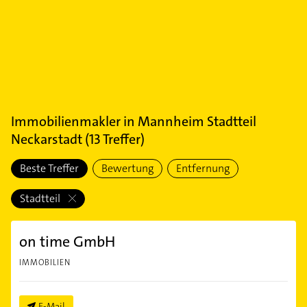
Immobilienmakler
in
Mannheim Stadtteil
Neckarstadt
(
13
Treffer)
Beste Treffer
Bewertung
Entfernung
Stadtteil
on time GmbH
IMMOBILIEN
E-Mail