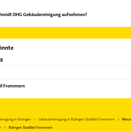
schmidt OHG Gebäudereinigung aufnehmen?
esserschmidt OHG Gebäudereinigung aufzunehmen. Einfach die pa
ktdaten-Bereich auswählen. Hier finden Sie alle
Kontaktdaten
.
könnte
ng
eil Frommern
inigung in Balingen
Gebäudereinigung in Balingen Stadtteil Frommern
Messe
n
Balingen Stadtteil Frommern