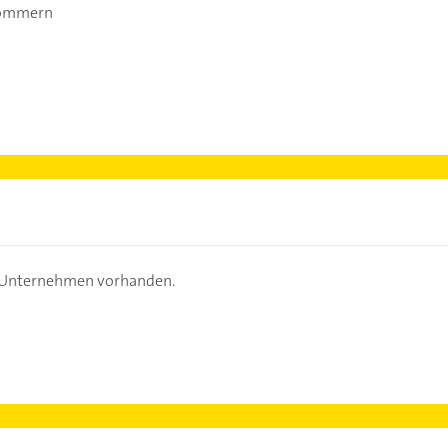
rommern
s Unternehmen vorhanden.