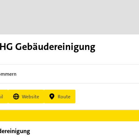
OHG Gebäudereinigung
rommern
il
Website
Route
ereinigung