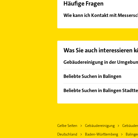
Häufige Fragen
Wie kann ich Kontakt mit Messer
Es ist sehr einfach Kontakt mit M
Adresse oder Mail in unserem Konta
Was Sie auch interessieren 
Gebäudereinigung in der Umgebu
Albstadt
Beliebte Suchen in Balingen
Hechingen
Gartenbau & Landschaftsbau
Bodelshausen
Beliebte Suchen in Balingen Stadtt
Schreiner
Burladingen
Steuerberater
Klempner
Rottweil
Physikalische Therapie
Sanitärinstallation
Rottenburg am Neckar
Physiotherapie
Zahnarzt
Trossingen
Gelbe Seiten
Gebäudereinigung
Gebäudere
Krankengymnastik
Elektroinstallation
Dunningen
Deutschland
Baden-Württemberg
Balinge
Schreiner