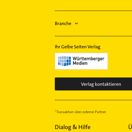
Elektriker
Gomaringen
Immobilien
Elektro Reparatur
Niedereschach
Immobilienmakler
Maler
Maler
Branche
Rechtsanwalt
Ihr Gelbe Seiten Verlag
Verlag kontaktieren
Transaktion über externe Partner
Dialog & Hilfe
Ü