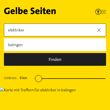
Finden
Umkreis:
0
km