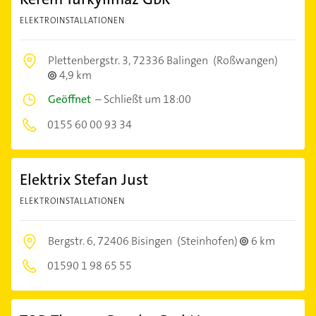
ELEKTROINSTALLATIONEN
Plettenbergstr. 3,
72336 Balingen
(Roßwangen)
4,9 km
Geöffnet
–
Schließt um 18:00
0155 60 00 93 34
Elektrix Stefan Just
ELEKTROINSTALLATIONEN
Bergstr. 6,
72406 Bisingen
(Steinhofen)
6 km
01590 1 98 65 55