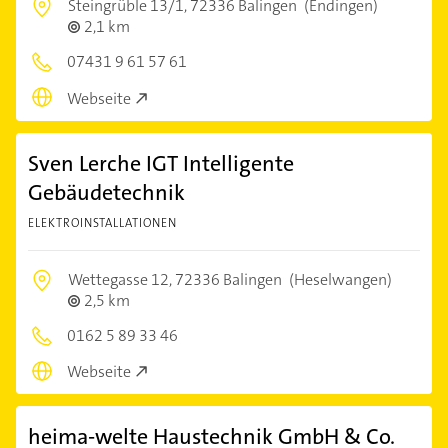
Steingrüble 13/1,
72336 Balingen
(Endingen)
2,1 km
07431 9 61 57 61
Webseite
Sven Lerche IGT Intelligente
Gebäudetechnik
ELEKTROINSTALLATIONEN
Wettegasse 12,
72336 Balingen
(Heselwangen)
2,5 km
0162 5 89 33 46
Webseite
heima-welte Haustechnik GmbH & Co.