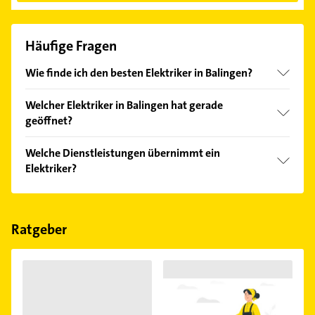
Häufige Fragen
Wie finde ich den besten Elektriker in Balingen?
Vergleichen Sie alle Anbieter anhand echter
Welcher Elektriker in Balingen hat gerade
Kundenmeinungen und profitieren Sie von den
geöffnet?
Empfehlungen. Die Suchergebnisse können Sie sich
einfach nach
Bewertungen
sortiert anzeigen lassen.
Im Anbieter-Bereich finden Sie alle
Öffnungszeiten
.
Welche Dienstleistungen übernimmt ein
Bitte beachten Sie, dass diese an Sonn- und
Elektriker?
Feiertagen abweichen können.
Folgende Leistungen werden angeboten:
Antennenanlagen, Einbruchmeldeanlagen,
Hausanschlüsse, Kabelverteilerschränke und
Ratgeber
beratung.